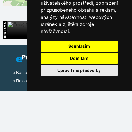
uživatelského prostředí, zobrazení
Leaflet
| ©
OpenStreetMap
contributors
přizpůsobeného obsahu a reklam,
analýzy návštěvnosti webových
stránek a zjištění zdroje
Český Ráj
návštěvnosti.
Široká nabídka přímých kontaktů na ubytování
Souhlasím
Odmítám
Upravit mé předvolby
Kontakt
Reklama
Sociální sítě:
Mapa serveru Alpy - Švýcarsko