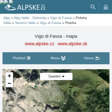
Alpy
»
Alpy Itálie - Dolomity
»
Vigo di Fassa
»
Poloha
Itálie
»
Severní Itálie
»
Vigo di Fassa
»
Poloha
Vigo di Fassa - mapa
www.alpske.cz
www.alpske.sk
Přehled
Menu
Home
+
Satelitní
−