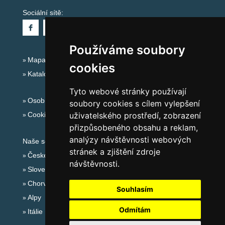
Sociální sítě:
Používáme soubory
Mapa serveru Alpy - Německo
cookies
Katalog ubytování
Tyto webové stránky používají
Osobní údaje
soubory cookies s cílem vylepšení
Cookies
uživatelského prostředí, zobrazení
přizpůsobeného obsahu a reklam,
analýzy návštěvnosti webových
Naše servery:
stránek a zjištění zdroje
České hory
návštěvnosti.
Slovenské hory
Chorvatsko
Souhlasím
Alpy
Odmítám
Itálie