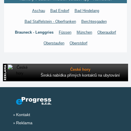
Aschau
Bad Endorf
Bad Hindelang
Bad Staffelstein - Oberfranken
Berchtesgaden
Brauneck - Lenggries
Füssen
München
Oberaudorf
Oberstaufen
Oberstdorf
České hory
Široká nabídka přímých kontaktů na ubytování
Kontakt
Reklama