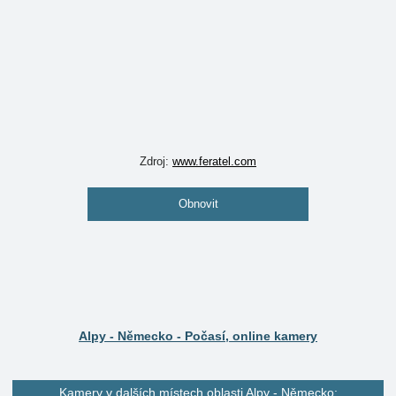
Zdroj:
www.feratel.com
Obnovit
Alpy - Německo - Počasí, online kamery
Kamery v dalších místech oblasti Alpy - Německo: