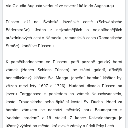
Via Claudia Augusta vedoucí ze severní Itálie do Augsburgu.
Füssen leží na Švábské lázeňské cestě (Schwäbische
Bäderstraße). Jedna z nejznámějších a nejoblíbenějších
prázdninových cest v Německu, romantická cesta (Romantische
Straße), končí ve Füssenu.
K pamětihodnostem ve Füssenu patří pozdně gotický horní
zámek (Hohes Schloss Füssen) se státní galerií, dřívější
benediktýnský klášter Sv. Manga (dnešní barokní klášter byl
zřízen mezi lety 1697 a 1726), Hudební divadlo Füssen na
jezeru Forggensee s pohledem na zámek Neuschwanstein,
kostel Frauenkirche nebo špitální kostel Sv. Ducha. Hned za
horním zámkem se nachází městský park Baumgarten s
"vodním hradem" z 19. století. Z kopce Kalvarienbergu je
úžasný výhled na město, královské zámky a údolí řeky Lech.