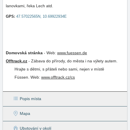
lanovkami, řeka Lech atd.
GPS:
47.57022565N, 10.69922934E
Domovská stránka
-
Web:
www.fuessen.de
Offtrack.cz
-
Zábava do přírody, do města i na výlety autem.
Hrajte s dětmi, s přáteli nebo sami, nejen v místě
Füssen.
Web:
www.offtrack.cz/cs
Popis místa
Mapa
Ubytování v okolí