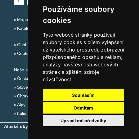
Používáme soubory
cookies
Mapa serveru Alpy - Německo
Katalog ubytování
Tyto webové stránky používají
soubory cookies s cílem vylepšení
Osobní údaje
uživatelského prostředí, zobrazení
Cookies
přizpůsobeného obsahu a reklam,
analýzy návštěvnosti webových
Naše servery:
stránek a zjištění zdroje
České hory
návštěvnosti.
Slovenské hory
Souhlasím
Chorvatsko
Alpy
Odmítám
Itálie
Upravit mé předvolby
Alpské ubytování, alpské turistické oblasti, alpské ski areály
-
Copyright © 2010-2026
eProgress s.r.o.