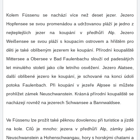
Kolem Füssenu se nachází více než deset jezer. Jezero
Hopfensee se svou promenádou a udržovanou pláží je jedno z
nejteplejších jezer na koupání v předhůří Alp. Jezero
Weißensee se svou pláží s koupacím ostrovem a hřištěm pro
děti je také oblíbeným jezerem ke koupání. Přírodní koupaliště
Mittersee a Obersee v Bad Faulenbachu slouží od padesátých
let minulého století jako cíle letního osvěžení. Jezero Alatsee,
další oblíbené jezero ke koupání, je schované na konci údolí
potoka Faulenbach. Při koupání v jezeře Alpsee si můžete
prohlížet zámek Neuschwanstein. Krásná přírodní koupaliště se
nacházejí rovněž na jezerech Schwansee a Bannwaldsee.
Ve Füssenu lze prožít také pěknou dovolenou při turistice a jízdě
na kole. Cílů je mnoho: jezera v předhůří Alp, zámky jako
Neuschwanstein a Hohenschwangau, hory s horskými chatami a