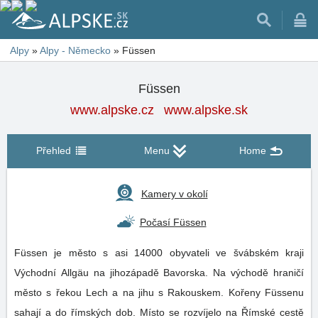
Alpy
»
Alpy - Německo
»
Füssen
Füssen
www.alpske.cz
www.alpske.sk
Přehled
Menu
Home
Kamery v okolí
Počasí Füssen
Füssen je město s asi 14000 obyvateli ve švábském kraji
Východní Allgäu na jihozápadě Bavorska. Na východě hraničí
město s řekou Lech a na jihu s Rakouskem. Kořeny Füssenu
sahají a do římských dob. Místo se rozvíjelo na Římské cestě