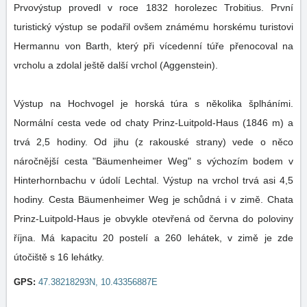
Prvovýstup provedl v roce 1832 horolezec Trobitius. První
turistický výstup se podařil ovšem známému horskému turistovi
Hermannu von Barth, který při vícedenní túře přenocoval na
vrcholu a zdolal ještě další vrchol (Aggenstein).
Výstup na Hochvogel je horská túra s několika šplháními.
Normální cesta vede od chaty Prinz-Luitpold-Haus (1846 m) a
trvá 2,5 hodiny. Od jihu (z rakouské strany) vede o něco
náročnější cesta "Bäumenheimer Weg" s výchozím bodem v
Hinterhornbachu v údolí Lechtal. Výstup na vrchol trvá asi 4,5
hodiny. Cesta Bäumenheimer Weg je schůdná i v zimě. Chata
Prinz-Luitpold-Haus je obvykle otevřená od června do poloviny
října. Má kapacitu 20 postelí a 260 lehátek, v zimě je zde
útočiště s 16 lehátky.
GPS:
47.38218293N, 10.43356887E