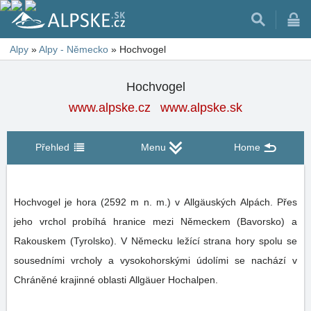
Alpy
»
Alpy - Německo
»
Hochvogel
Hochvogel
www.alpske.cz
www.alpske.sk
Přehled
Menu
Home
Hochvogel je hora (2592 m n. m.) v Allgäuských Alpách. Přes
jeho vrchol probíhá hranice mezi Německem (Bavorsko) a
Rakouskem (Tyrolsko). V Německu ležící strana hory spolu se
sousedními vrcholy a vysokohorskými údolími se nachází v
Chráněné krajinné oblasti Allgäuer Hochalpen.