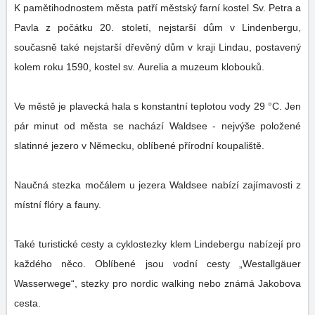
K pamětihodnostem města patří městský farní kostel Sv. Petra a
Pavla z počátku 20. století, nejstarší dům v Lindenbergu,
současně také nejstarší dřevěný dům v kraji Lindau, postavený
kolem roku 1590, kostel sv. Aurelia a muzeum klobouků.
Ve městě je plavecká hala s konstantní teplotou vody 29 °C. Jen
pár minut od města se nachází Waldsee - nejvýše položené
slatinné jezero v Německu, oblíbené přírodní koupaliště.
Naučná stezka močálem u jezera Waldsee nabízí zajímavosti z
místní flóry a fauny.
Také turistické cesty a cyklostezky klem Lindebergu nabízejí pro
každého něco. Oblíbené jsou vodní cesty „Westallgäuer
Wasserwege“, stezky pro nordic walking nebo známá Jakobova
cesta.