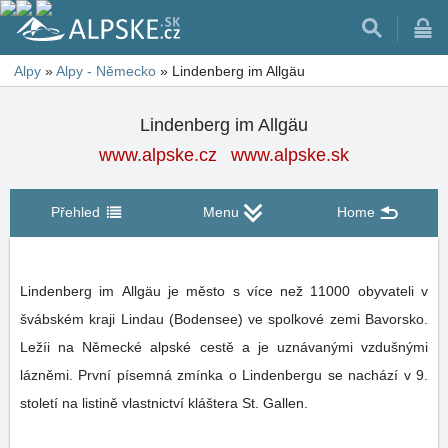
Alpy
»
Alpy - Německo
»
Lindenberg im Allgäu
Lindenberg im Allgäu
www.alpske.cz
www.alpske.sk
Přehled
Menu
Home
Lindenberg im Allgäu je město s více než 11000 obyvateli v
švábském kraji Lindau (Bodensee) ve spolkové zemi Bavorsko.
Ležíi na Německé alpské cestě a je uznávanými vzdušnými
lázněmi. První písemná zmínka o Lindenbergu se nachází v 9.
století na listině vlastnictví kláštera St. Gallen.