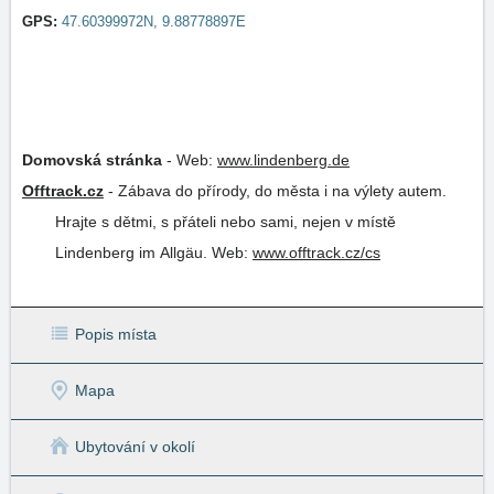
GPS:
47.60399972N, 9.88778897E
Domovská stránka
-
Web:
www.lindenberg.de
Offtrack.cz
-
Zábava do přírody, do města i na výlety autem.
Hrajte s dětmi, s přáteli nebo sami, nejen v místě
Lindenberg im Allgäu.
Web:
www.offtrack.cz/cs
Popis místa
Mapa
Ubytování v okolí