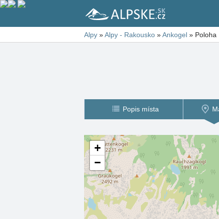
Alpy
»
Alpy - Rakousko
»
Ankogel
»
Poloha
Popis místa
M
+
−