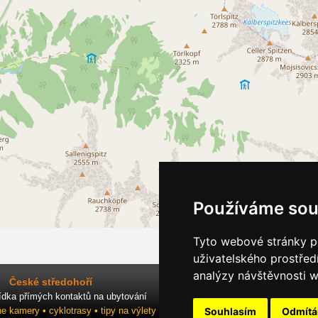
Používáme sou
Tyto webové stránky po
uživatelského prostřed
analýzy návštěvnosti w
České středohoří
ídka přímých kontaktů na ubytování
Souhlasím
Odmít
ne kamery • cyklotrasy • tipy na výlety