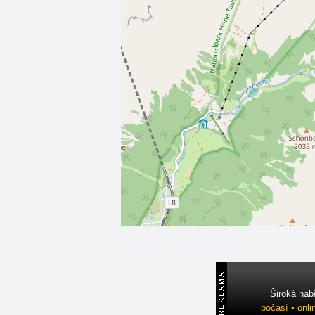
Široká nab
počasí • onli