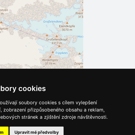
bory cookies
Leaflet
| ©
OpenStreetMap
contributors
užívají soubory cookies s cílem vylepšení
í, zobrazení přizpůsobeného obsahu a reklam,
ebových stránek a zjištění zdroje návštěvnosti.
ám
Upravit mé předvolby