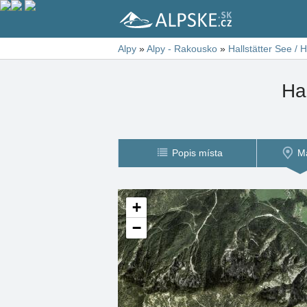
Alpy
»
Alpy - Rakousko
»
Hallstätter See / 
Hal
Popis místa
M
+
−