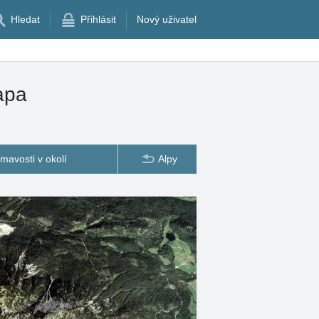
Hledat
Přihlásit
Nový uživatel
mapa
ímavosti v okolí
Alpy