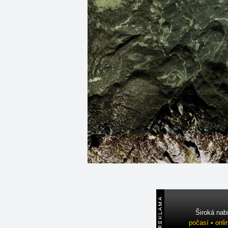
Široká nab
počasí • onli