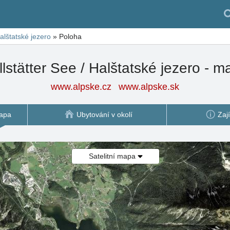
Halštatské jezero
»
Poloha
lstätter See / Halštatské jezero - 
www.alpske.cz
www.alpske.sk
apa
Ubytování v okolí
Zaj
Satelitní mapa