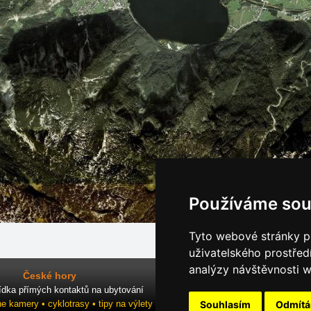
Používáme sou
Tyto webové stránky po
uživatelského prostřed
analýzy návštěvnosti w
České hory
ídka přímých kontaktů na ubytování
Souhlasím
Odmít
ne kamery • cyklotrasy • tipy na výlety