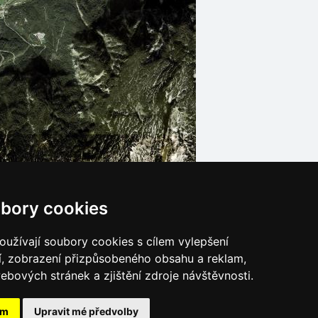
bory cookies
Leaflet
| © Ersi World Imagery
užívají soubory cookies s cílem vylepšení
í, zobrazení přizpůsobeného obsahu a reklam,
ebových stránek a zjištění zdroje návštěvnosti.
ám
Upravit mé předvolby