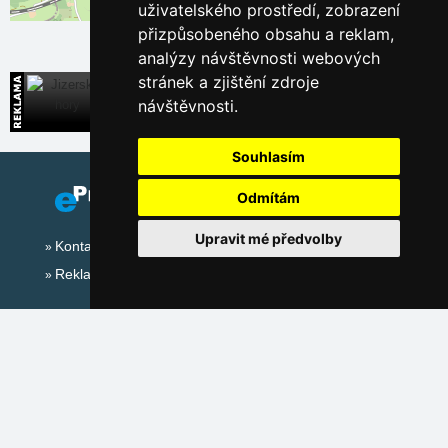
uživatelského prostředí, zobrazení
Leaflet
| ©
OpenStreetMap
contributors
přizpůsobeného obsahu a reklam,
analýzy návštěvnosti webových
stránek a zjištění zdroje
Jizerské hory
návštěvnosti.
Široká nabídka přímých kontaktů na ubytování
Souhlasím
Odmítám
Upravit mé předvolby
Kontakt
Reklama
Sociální sítě:
Mapa serveru Alpy - Německo