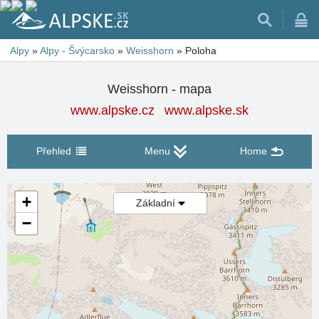
Alpy
»
Alpy - Švýcarsko
»
Weisshorn
»
Poloha
Weisshorn - mapa
www.alpske.cz
www.alpske.sk
Přehled
Menu
Home
+
Základní
−