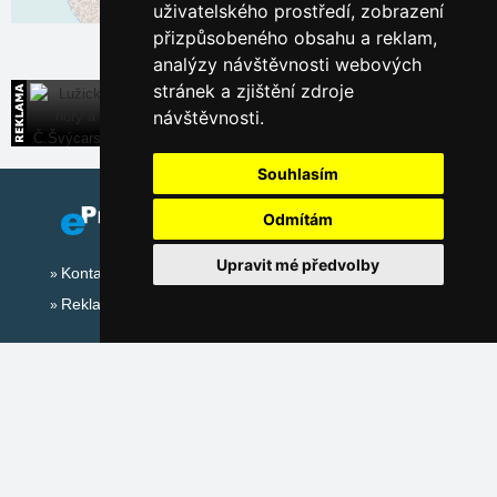
uživatelského prostředí, zobrazení
Leaflet
| ©
OpenStreetMap
contributors
přizpůsobeného obsahu a reklam,
analýzy návštěvnosti webových
stránek a zjištění zdroje
Lužické hory a Č.Švýcarsko
návštěvnosti.
Široká nabídka přímých kontaktů na ubytování
Souhlasím
Odmítám
Upravit mé předvolby
Kontakt
Reklama
Sociální sítě:
Mapa serveru Alpy - Švýcarsko