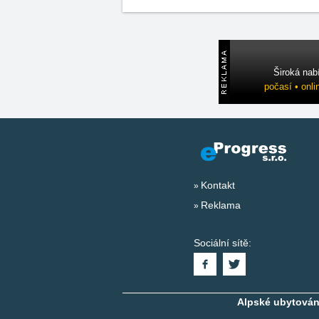
Široká nab
počasí • onli
Kontakt
Reklama
Sociální sítě:
Alpské ubytování,