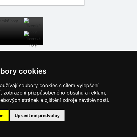
Naše servery:
bory cookies
České hory
Slovenské hory
užívají soubory cookies s cílem vylepšení
Chorvatsko
í, zobrazení přizpůsobeného obsahu a reklam,
Alpy
ebových stránek a zjištění zdroje návštěvnosti.
Itálie
ám
Upravit mé předvolby
026
eProgress s.r.o.