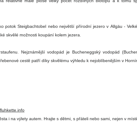
na relativně malé ploše velký počet rozdílných biotopů a k tomu s
o potok Steigbachtobel nebo největší přírodní jezero v Allgäu - Velk
aké skvělé možnosti koupání kolem jezera.
staufenu. Nejznámější vodopád je Bucheneggský vodopád (Buchene
ebenové cestě patří díky skvělému výhledu k nejoblíbenějším v Horní
luhkette.info
ta i na výlety autem. Hrajte s dětmi, s přáteli nebo sami, nejen v míst