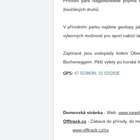
Přírodní park Nagelfluhkette pojímá 
živočišných druhů.
V přírodním parku najdete geotopy jak
výborných možností pro sport nabízí t
Zajímavé jsou vodopády kolem Ober
Bucheneggem. Pěší výlety po horské hř
GPS:
47.553883N, 10.020283E
Domovská stránka
-
Web:
www.nagelf
Offtrack.cz
-
Zábava do přírody, do měs
www.offtrack.cz/cs