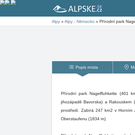
Alpy
»
Alpy - Německo
»
Přírodní park Nage
Popis místa
M
Přírodní park Nagelfluhkette (401 
jihozápadě Bavorska) a Rakouskem (V
prostředí. Zabírá 247 km2 v Horním 
Oberstaufenu (1834 m).