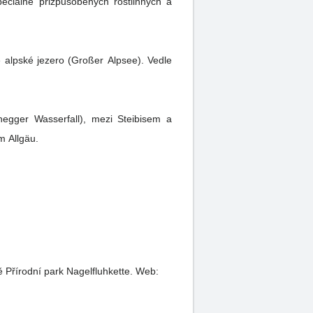
peciálně přizpůsobených rostlinných a
é alpské jezero (Großer Alpsee). Vedle
gger Wasserfall), mezi Steibisem a
m Allgäu.
ě Přírodní park Nagelfluhkette.
Web: