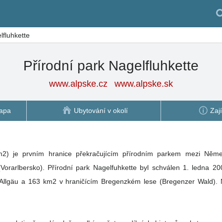
lfluhkette
Přírodní park Nagelfluhkette
www.alpske.cz
www.alpske.sk
apa
Ubytování v okolí
Zaj
km2) je prvním hranice překračujícím přírodním parkem mezi Něm
orarlbersko). Přírodní park Nagelfuhkette byl schválen 1. ledna 20
Allgäu a 163 km2 v hraničícím Bregenzkém lese (Bregenzer Wald).