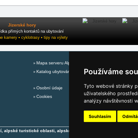
Jizerské hory
ídka přímých kontaktů na ubytování
ne kamery • cyklotrasy • tipy na výlety
Mapa serveru Alpy - Německo
Používáme sou
Katalog ubytování
Tyto webové stránky po
Osobní údaje
uživatelského prostřed
Cookies
analýzy návštěvnosti w
Souhlasím
Odmít
 alpské turistické oblasti, alpské ski areály
- Copyright © 2010-2