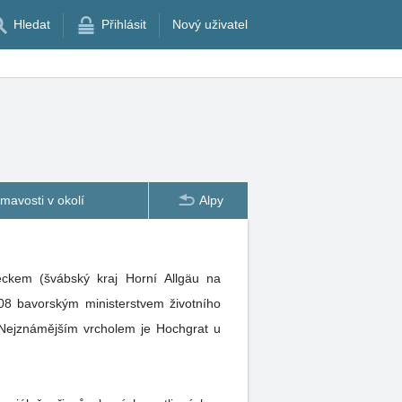
Hledat
Přihlásit
Nový uživatel
ímavosti v okolí
Alpy
eckem (švábský kraj Horní Allgäu na
08 bavorským ministerstvem životního
 Nejznámějším vrcholem je Hochgrat u