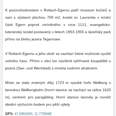
K pozoruhodnostem v Rottach-Egernu patří muzeum kočárů a
saní s výstavní plochou 700 m2, kostel sv. Laurentia v místní
části Egern poprvé zmíněného v roce 1111, evangelicko-
luteránský kostel postavený v letech 1953-1955 a lázeňský park
přímo na břehu jezera Tegernsee.
V Rottach-Egernu a jeho okolí se nachází četné možnosti využití
volného času. Přímo v obci lze navštívit vyhřívané koupaliště u
jezera (See- und Warmbad) s mnoha vodními atrakcemi.
Místo se stalo známým díky 1723 m vysoké hoře Wallberg s
lanovkou Wallbergbahn (horní stanice se nachází ve výšce 1620
m), centrem pro paragliding. Horní stanice lanovky je rovněž
ideální výchozím bodem pro pěší výlety.
GPS:
47.689165N, 11.770568E