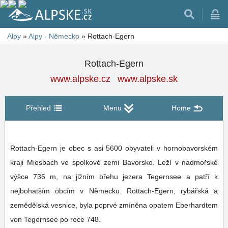
Alpy
»
Alpy - Německo
»
Rottach-Egern
Rottach-Egern
www.alpske.cz
www.alpske.sk
Přehled
Menu
Home
Rottach-Egern je obec s asi 5600 obyvateli v hornobavorském
kraji Miesbach ve spolkové zemi Bavorsko. Leží v nadmořské
výšce 736 m, na jižním břehu jezera Tegernsee a patří k
nejbohatším obcím v Německu. Rottach-Egern, rybářská a
zemědělská vesnice, byla poprvé zmíněna opatem Eberhardtem
von Tegernsee po roce 748.