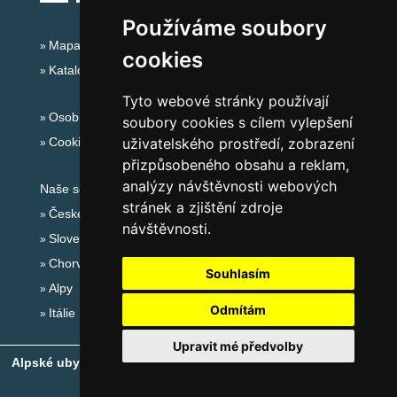
Používáme soubory
Mapa serveru Alpy - Německo
cookies
Katalog ubytování
Tyto webové stránky používají
Osobní údaje
soubory cookies s cílem vylepšení
Cookies
uživatelského prostředí, zobrazení
přizpůsobeného obsahu a reklam,
analýzy návštěvnosti webových
Naše servery:
stránek a zjištění zdroje
České hory
návštěvnosti.
Slovenské hory
Chorvatsko
Souhlasím
Alpy
Odmítám
Itálie
Upravit mé předvolby
Alpské ubytování, alpské turistické oblasti, alpské ski areály
-
Copyright © 2010-2026
eProgress s.r.o.