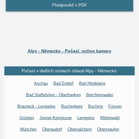
Předpověď v PDF
Alpy - Německo - Počasí, online kamery
Počasí v dalších místech oblasti Alpy - Německo:
Aschau
Bad Endorf
Bad Hindelang
Bad Staffelstein - Oberfranken
Berchtesgaden
Brauneck - Lenggries
Buchenberg
Buching
Füssen
Grünten
Jenner-Königssee
Lenggries
Mittenwald
München
Oberaudorf
Obersalzberg
Oberstaufen