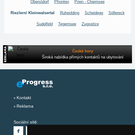
Oberstdorf
Pfronten
Prien - Chiemsee
Riezlern/ Kleinwalsertal
Ruhpolding
Scheidegg
Söllereck
Sudelfeld
Tegernsee
Zugspitze
České hory
Široká nabídka přímých kontaktů na ubytování
Kontakt
Reklama
Sociální sítě: