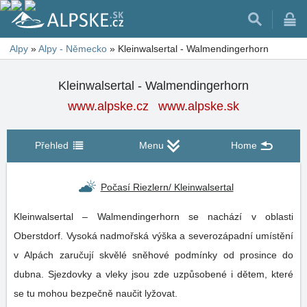
Alpy
»
Alpy - Německo
»
Kleinwalsertal - Walmendingerhorn
Kleinwalsertal - Walmendingerhorn
www.alpske.cz
www.alpske.sk
Přehled
Menu
Home
Počasí Riezlern/ Kleinwalsertal
Kleinwalsertal – Walmendingerhorn se nachází v oblasti
Oberstdorf. Vysoká nadmořská výška a severozápadní umístění
v Alpách zaručují skvělé sněhové podmínky od prosince do
dubna. Sjezdovky a vleky jsou zde uzpůsobené i dětem, které
se tu mohou bezpečně naučit lyžovat.