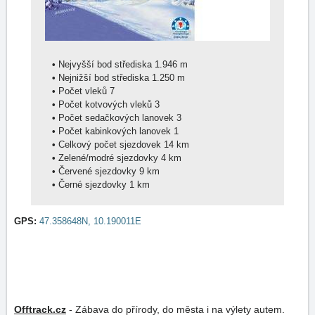
•
Nejvyšší bod střediska 1.946 m
•
Nejnižší bod střediska 1.250 m
•
Počet vleků 7
•
Počet kotvových vleků 3
•
Počet sedačkových lanovek 3
•
Počet kabinkových lanovek 1
•
Celkový počet sjezdovek 14 km
•
Zelené/modré sjezdovky 4 km
•
Červené sjezdovky 9 km
•
Černé sjezdovky 1 km
GPS:
47.358648N, 10.190011E
Offtrack.cz
-
Zábava do přírody, do města i na výlety autem.