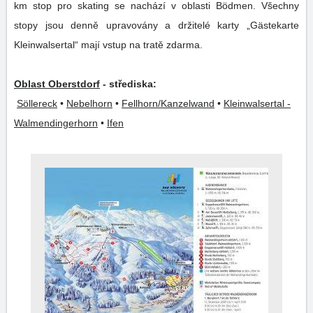
km stop pro skating se nachází v oblasti Bödmen. Všechny
stopy jsou denně upravovány a držitelé karty „Gästekarte
Kleinwalsertal“ mají vstup na tratě zdarma.
Oblast Oberstdorf
- střediska:
Söllereck
•
Nebelhorn
•
Fellhorn/Kanzelwand
•
Kleinwalsertal -
Walmendingerhorn
•
Ifen