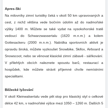
Apres-Ski
Na milovníky zimní turistiky čeká v okolí 50 km upravovaných a
cest, z nichž většina vede bočním údolím až do nadmořské
výšky 1400 m. Můžete se také vydat na vysokohorské tratě
vedoucí do Schwarzwassertalu (1620 m.n.m.) a kolem
Gottesackeru (2000 m.n.m.). Nabídka sportovních aktivit je
opravdu široká, můžete vyzkoušet Snowbike, Skifox, Airboard a
Snowscoot, nebo se věnovat klasické zimní zábavě - sáňkování.
V přilehlých obcích naleznete spoustu barů, restaurací a
hospůdek, kde můžete strávit příjemné chvíle nemístními
specialitami.
Běžecké lyžování
V okolí Kleinwalsertalu vede pět stop pro klasický styl o celkové
délce 42 km, v nadmořské výšce mezi 1050 – 1260 m. Dalších 5