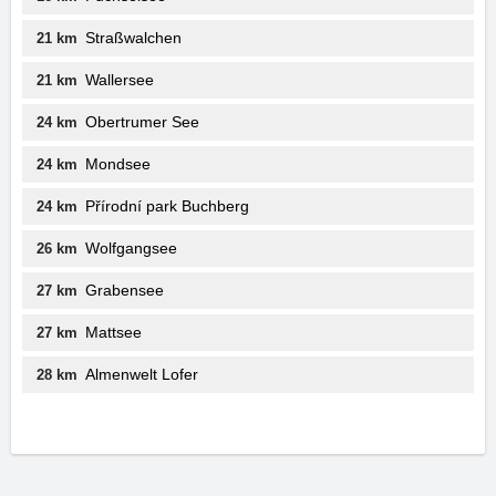
Straßwalchen
21 km
Wallersee
21 km
Obertrumer See
24 km
Mondsee
24 km
Přírodní park Buchberg
24 km
Wolfgangsee
26 km
Grabensee
27 km
Mattsee
27 km
Almenwelt Lofer
28 km