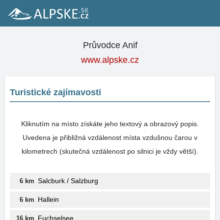
Průvodce Anif
www.alpske.cz
Turistické zajímavosti
Kliknutím na místo získáte jeho textový a obrazový popis.
Uvedena je přibližná vzdálenost místa vzdušnou čarou v
kilometrech (skutečná vzdálenost po silnici je vždy větší).
Salcburk / Salzburg
6 km
Hallein
6 km
Fuchselsee
16 km