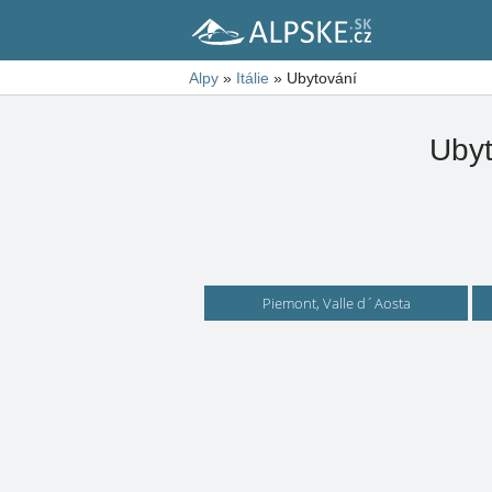
Alpy
»
Itálie
»
Ubytování
Ubyt
Piemont, Valle d´Aosta