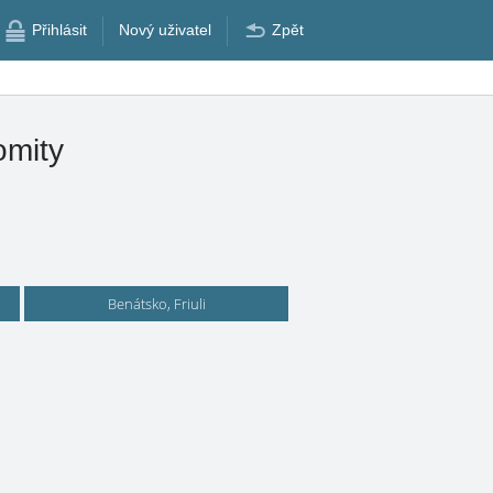
Přihlásit
Nový uživatel
Zpět
omity
Benátsko, Friuli