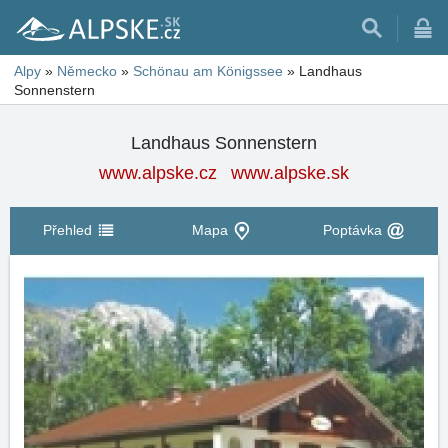
Alpy
»
Německo
»
Schönau am Königssee
»
Landhaus
Sonnenstern
Landhaus Sonnenstern
www.alpske.cz
www.alpske.sk
Přehled
Mapa
Poptávka