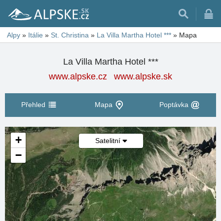
Alpy
»
Itálie
»
St. Christina
»
La Villa Martha Hotel ***
»
Mapa
La Villa Martha Hotel ***
www.alpske.cz
www.alpske.sk
Přehled
Mapa
Poptávka
+
Satelitní
−