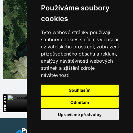
Používáme soubory
cookies
Tyto webové stránky používají
soubory cookies s cílem vylepšení
uživatelského prostředí, zobrazení
přizpůsobeného obsahu a reklam,
analýzy návštěvnosti webových
stránek a zjištění zdroje
návštěvnosti.
Leaflet
| © Ersi World Imagery
Souhlasím
Jeseníky
Odmítám
Široká nabídka přímých kontaktů na ubytování
Upravit mé předvolby