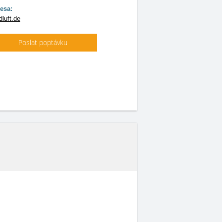
esa:
luft.de
Poslat poptávku