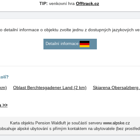
TIP:
venkovní hra
Offtrack.cz
o detailní informace o objektu zvolte jednu z dostupných jazykových ve
Detailní informace
kolí?
 km)
Oblast Berchtesgadener Land
(2 km)
Skiarena Obersalzberg 
n >>
Karta objektu Pension Waldluft je součástí serveru
www.alpske.cz
obsahuje alpské ubytování s přímým kontaktem na ubytovatele (bez prostřed