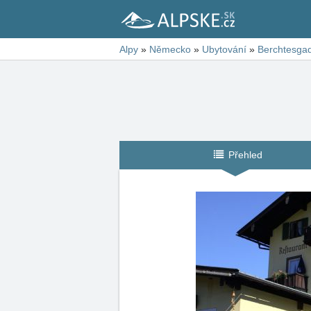
Alpy
»
Německo
»
Ubytování
»
Berchtesga
Přehled