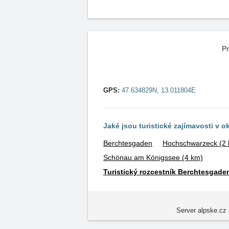
Pr
GPS:
47.634829N, 13.011804E
Jaké jsou turistické zajímavosti v o
Berchtesgaden
Hochschwarzeck
(2
Schönau am Königssee
(4 km)
Turistický rozcestník Berchtesgade
Server alpske.cz 