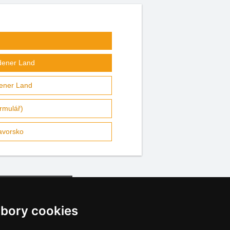
dener Land
ener Land
rmulář)
avorsko
bory cookies