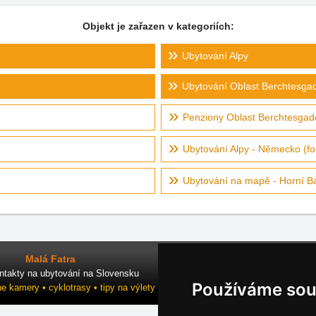
Objekt je zařazen v kategoriích:
Ubytování Alpy
Ubytování Oblast Berchtesga
Penziony Oblast Berchtesgad
Ubytování Alpy - Německo (fo
Ubytování na mapě - Horní B
Malá Fatra
ntakty na ubytování na Slovensku
Používáme sou
ne kamery • cyklotrasy • tipy na výlety