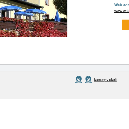
Web adr
www.wald
kamery v okolí