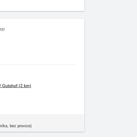
rzí
/ Gutshof
(2 km)
níka, bez provize)