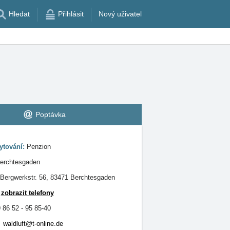
Hledat
Přihlásit
Nový uživatel
Poptávka
ytování:
Penzion
erchtesgaden
Bergwerkstr. 56, 83471 Berchtesgaden
:
zobrazit telefony
 86 52 - 95 85-40
waldluft@t-online.de