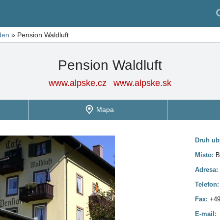
den
»
Pension Waldluft
Pension Waldluft
www.alpske.cz
www.alpske.sk
Mapa
Druh ub
Místo:
B
Adresa:
Telefon
Fax:
+49
E-mail: