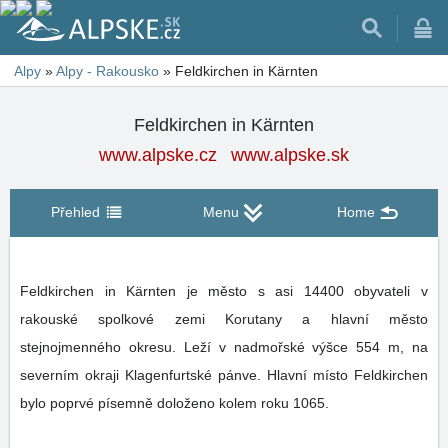
Alpy
»
Alpy - Rakousko
»
Feldkirchen in Kärnten
Feldkirchen in Kärnten
www.alpske.cz
www.alpske.sk
Přehled
Menu
Home
Feldkirchen in Kärnten je město s asi 14400 obyvateli v
rakouské spolkové zemi Korutany a hlavní město
stejnojmenného okresu. Leží v nadmořské výšce 554 m, na
severním okraji Klagenfurtské pánve. Hlavní místo Feldkirchen
bylo poprvé písemně doloženo kolem roku 1065.