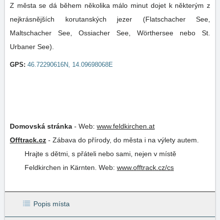
Z města se dá během několika málo minut dojet k některým z
nejkrásnějších korutanských jezer (Flatschacher See,
Maltschacher See, Ossiacher See, Wörthersee nebo St.
Urbaner See).
GPS:
46.72290616N, 14.09698068E
Domovská stránka
-
Web:
www.feldkirchen.at
Offtrack.cz
-
Zábava do přírody, do města i na výlety autem.
Hrajte s dětmi, s přáteli nebo sami, nejen v místě
Feldkirchen in Kärnten.
Web:
www.offtrack.cz/cs
Popis místa