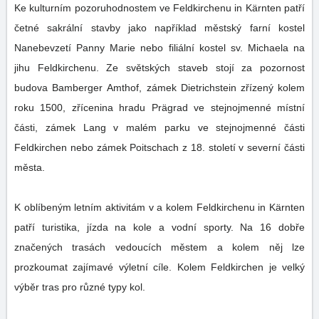
Ke kulturním pozoruhodnostem ve Feldkirchenu in Kärnten patří
četné sakrální stavby jako například městský farní kostel
Nanebevzetí Panny Marie nebo filiální kostel sv. Michaela na
jihu Feldkirchenu. Ze světských staveb stojí za pozornost
budova Bamberger Amthof, zámek Dietrichstein zřízený kolem
roku 1500, zřícenina hradu Prägrad ve stejnojmenné místní
části, zámek Lang v malém parku ve stejnojmenné části
Feldkirchen nebo zámek Poitschach z 18. století v severní části
města.
K oblíbeným letním aktivitám v a kolem Feldkirchenu in Kärnten
patří turistika, jízda na kole a vodní sporty. Na 16 dobře
značených trasách vedoucích městem a kolem něj lze
prozkoumat zajímavé výletní cíle. Kolem Feldkirchen je velký
výběr tras pro různé typy kol.