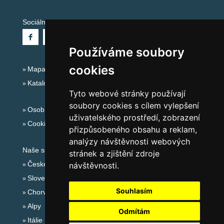
Sociální sítě:
Používáme soubory
cookies
Mapa serveru Alpy - Rakousko
Katalog ubytování
Tyto webové stránky používají
soubory cookies s cílem vylepšení
Osobní údaje
uživatelského prostředí, zobrazení
Cookies
přizpůsobeného obsahu a reklam,
analýzy návštěvnosti webových
Naše servery:
stránek a zjištění zdroje
České hory
návštěvnosti.
Slovenské hory
Souhlasím
Chorvatsko
Alpy
Odmítám
Itálie