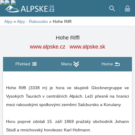
Alpy
»
Alpy - Rakousko
»
Hohe Riffl
Hohe Riffl
www.alpske.cz
www.alpske.sk
Přehled
Menu
Home
Hohe Riffl (3338 m) je hora ve skupině Glocknergruppe ve
Vysokých Taurách v centrálních Alpách. Leží přesně na hranici
mezi rakouskými spolkovými zeměmi Salcbursko a Korutany.
Horu poprvé zdolali 15. září 1869 pražský obchodník Johann
Stüdl a mnichovský horolezec Karl Hofmann.