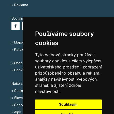
Reklama
Sociální sítě:
Používáme soubory
cookies
Mapa serveru Alpy - Rakousko
Katalog ubytování
Tyto webové stránky používají
soubory cookies s cílem vylepšení
Osobní údaje
uživatelského prostředí, zobrazení
Cookies
přizpůsobeného obsahu a reklam,
analýzy návštěvnosti webových
Naše servery:
stránek a zjištění zdroje
České hory
návštěvnosti.
Slovenské hory
Souhlasím
Chorvatsko
Alpy