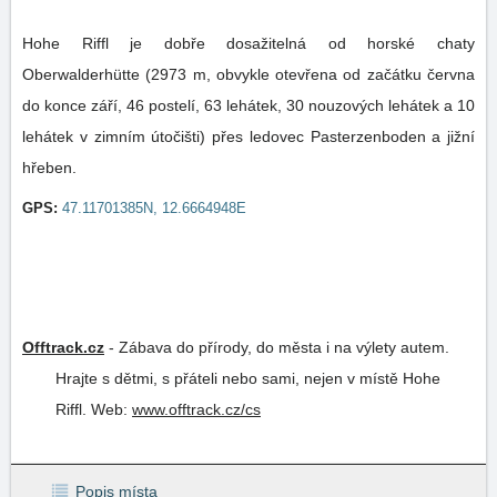
Hohe Riffl je dobře dosažitelná od horské chaty
Oberwalderhütte (2973 m, obvykle otevřena od začátku června
do konce září, 46 postelí, 63 lehátek, 30 nouzových lehátek a 10
lehátek v zimním útočišti) přes ledovec Pasterzenboden a jižní
hřeben.
GPS:
47.11701385N, 12.6664948E
Offtrack.cz
-
Zábava do přírody, do města i na výlety autem.
Hrajte s dětmi, s přáteli nebo sami, nejen v místě Hohe
Riffl.
Web:
www.offtrack.cz/cs
Popis místa