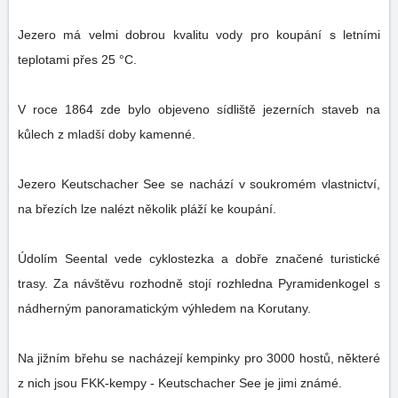
Jezero má velmi dobrou kvalitu vody pro koupání s letními
teplotami přes 25 °C.
V roce 1864 zde bylo objeveno sídliště jezerních staveb na
kůlech z mladší doby kamenné.
Jezero Keutschacher See se nachází v soukromém vlastnictví,
na březích lze nalézt několik pláží ke koupání.
Údolím Seental vede cyklostezka a dobře značené turistické
trasy. Za návštěvu rozhodně stojí rozhledna Pyramidenkogel s
nádherným panoramatickým výhledem na Korutany.
Na jižním břehu se nacházejí kempinky pro 3000 hostů, některé
z nich jsou FKK-kempy - Keutschacher See je jimi známé.