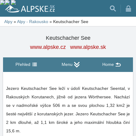
Alpy
»
Alpy - Rakousko
»
Keutschacher See
Keutschacher See
www.alpske.cz
www.alpske.sk
Přehled
Menu
Home
Jezero Keutschacher See leží v údolí Keutschacher Seental, v
Rakouských Korutanech, jižně od jezera Wörthersee. Nachází
se v nadmořské výšce 506 m a se svou plochou 1,32 km2 je
šesté největší z korutanských jezer. Jezero Keutschacher See je
2 km dlouhé, až 1,1 km široké a jeho maximální hloubka činí
15,6 m.