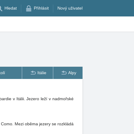
Hledat
Přihlásit
Nový uživatel
olí
Itálie
Alpy
die v Itálii. Jezero leží v nadmořské
em Como. Mezi oběma jezery se rozkládá