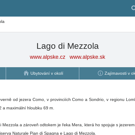
ola
Lago di Mezzola
www.alpske.cz
www.alpske.sk
Ubytování v okolí
Zajímavosti v ok
verně od jezera Como, v provinciích Como a Sondrio, v regionu Lombar
2 a maximální hloubku 69 m.
di Mezzola a zároveň odtokem je řeka Mera, která ho spojuje s jezer
Riserva Naturale Pian di Spagna e Lago di Mezzola.