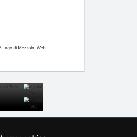
tě Lago di Mezzola.
Web:
Naše servery: