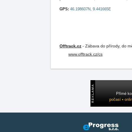
GPS:
46.198607N, 9.441665E
Offtrack.cz
-
Zábava do přírody, do měs
www.offtrack.cz/cs
Přímé ko
počasí • onli