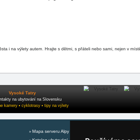
ta i na výlety autem. Hrajte s dětmi, s přáteli nebo sami, nejen v mís
Vysoké Tatry
ntakty na ubytování na Slovensku
ne kamery • cyklotrasy • tipy na výlety
Mapa serveru Alpy Itálie - Dolomity