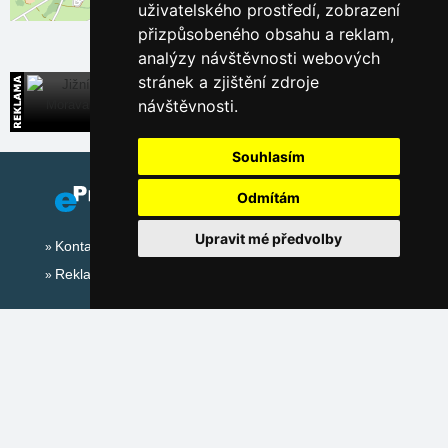
uživatelského prostředí, zobrazení
Leaflet
| ©
OpenStreetMap
contributors
přizpůsobeného obsahu a reklam,
analýzy návštěvnosti webových
stránek a zjištění zdroje
Jižní Morava
návštěvnosti.
Široká nabídka přímých kontaktů na ubytování
Souhlasím
Odmítám
Upravit mé předvolby
Kontakt
Reklama
Sociální sítě:
Mapa serveru Alpy - Rakousko