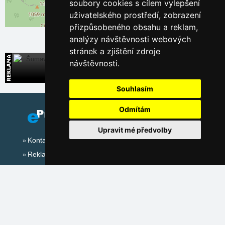
soubory cookies s cílem vylepšení
uživatelského prostředí, zobrazení
Leaflet
| ©
OpenStreetMap
contributors
přizpůsobeného obsahu a reklam,
analýzy návštěvnosti webových
stránek a zjištění zdroje
návštěvnosti.
Šumava
Široká nabídka přímých kontaktů na ubytování
Souhlasím
Odmítám
Upravit mé předvolby
Kontakt
Reklama
Sociální sítě: