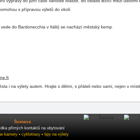
výpravy do jižní části Vanoise Massif, do oblasti ležící mezi údolími
pomohou s přípravou výletů do okolí.
el vede do Bardonecchia v Itálii) se nachází městský kemp.
e.fr
sta i na výlety autem. Hrajte s dětmi, s přáteli nebo sami, nejen v mí
Šumava
ídka přímých kontaktů na ubytování
ne kamery • cyklotrasy • tipy na výlety