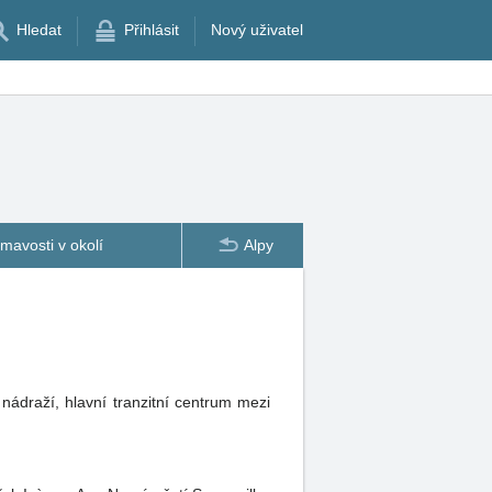
Hledat
Přihlásit
Nový uživatel
ímavosti v okolí
Alpy
draží, hlavní tranzitní centrum mezi