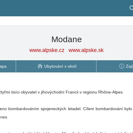
Modane
www.alpske.cz
www.alpske.sk
apa
Ubytování v okolí
Zaj
yřmi tisíci obyvatel v jihovýchodní Francii v regionu Rhône-Alpes.
eno bombardováním spojeneckých letadel. Cílem bombardování bylo ná
 dnes.