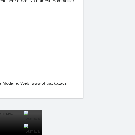
 řek Isère a Arc. Na náměstí Sommeiller
stě Modane.
Web:
www.offtrack.cz/cs