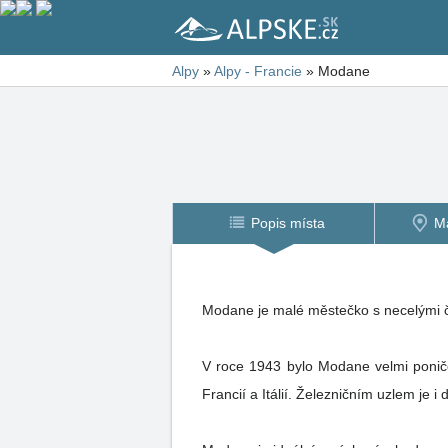
Alpy
»
Alpy - Francie
»
Modane
Popis místa
M
Modane je malé městečko s necelými čt
V roce 1943 bylo Modane velmi ponič
Francií a Itálií. Železničním uzlem je i