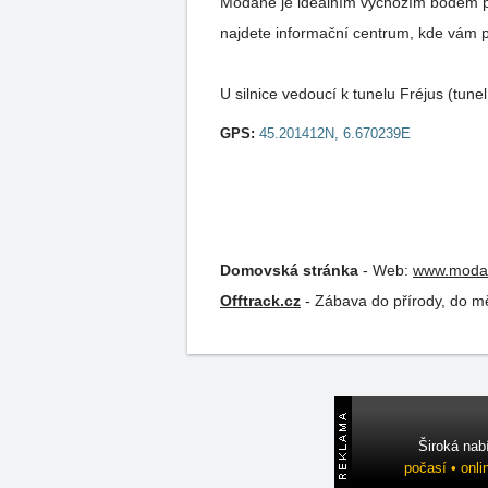
Modane je ideálním výchozím bodem pro 
najdete informační centrum, kde vám 
U silnice vedoucí k tunelu Fréjus (tun
GPS:
45.201412N, 6.670239E
Domovská stránka
-
Web:
www.modan
Offtrack.cz
-
Zábava do přírody, do mě
Široká nab
počasí • onli