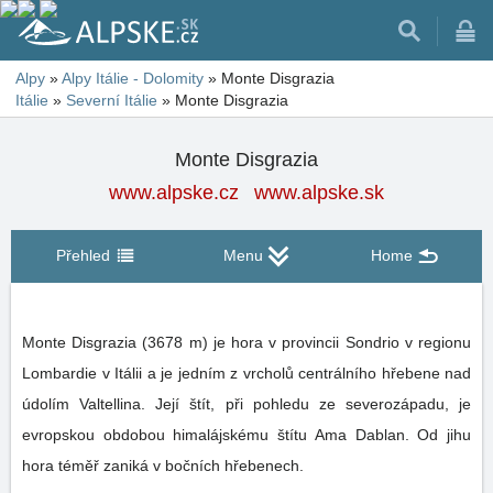
Alpy
»
Alpy Itálie - Dolomity
»
Monte Disgrazia
Itálie
»
Severní Itálie
»
Monte Disgrazia
Monte Disgrazia
www.alpske.cz
www.alpske.sk
Přehled
Menu
Home
Monte Disgrazia (3678 m) je hora v provincii Sondrio v regionu
Lombardie v Itálii a je jedním z vrcholů centrálního hřebene nad
údolím Valtellina. Její štít, při pohledu ze severozápadu, je
evropskou obdobou himalájskému štítu Ama Dablan. Od jihu
hora téměř zaniká v bočních hřebenech.