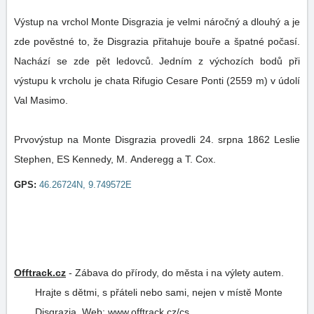
Výstup na vrchol Monte Disgrazia je velmi náročný a dlouhý a je
zde pověstné to, že Disgrazia přitahuje bouře a špatné počasí.
Nachází se zde pět ledovců. Jedním z výchozích bodů při
výstupu k vrcholu je chata Rifugio Cesare Ponti (2559 m) v údolí
Val Masimo.
Prvovýstup na Monte Disgrazia provedli 24. srpna 1862 Leslie
Stephen, ES Kennedy, M. Anderegg a T. Cox.
GPS:
46.26724N, 9.749572E
Offtrack.cz
-
Zábava do přírody, do města i na výlety autem.
Hrajte s dětmi, s přáteli nebo sami, nejen v místě Monte
Disgrazia.
Web:
www.offtrack.cz/cs