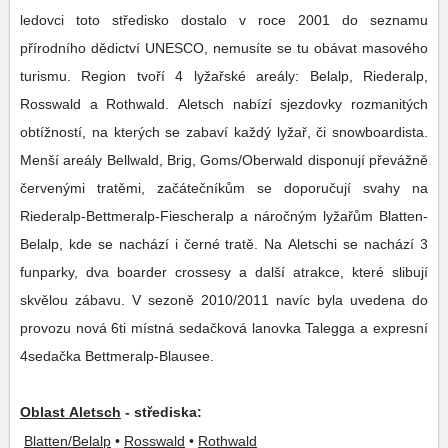
ledovci toto středisko dostalo v roce 2001 do seznamu
přírodního dědictví UNESCO, nemusíte se tu obávat masového
turismu. Region tvoří 4 lyžařské areály: Belalp, Riederalp,
Rosswald a Rothwald. Aletsch nabízí sjezdovky rozmanitých
obtížností, na kterých se zabaví každý lyžař, či snowboardista.
Menší areály Bellwald, Brig, Goms/Oberwald disponují převážně
červenými tratěmi, začátečníkům se doporučují svahy na
Riederalp-Bettmeralp-Fiescheralp a náročným lyžařům Blatten-
Belalp, kde se nachází i černé tratě. Na Aletschi se nachází 3
funparky, dva boarder crossesy a další atrakce, které slibují
skvělou zábavu. V sezoně 2010/2011 navíc byla uvedena do
provozu nová 6ti místná sedačková lanovka Talegga a expresní
4sedačka Bettmeralp-Blausee.
Oblast Aletsch
- střediska:
Blatten/Belalp
•
Rosswald
•
Rothwald