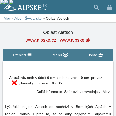
Alpy
»
Alpy - Švýcarsko
»
Oblast Aletsch
Oblast Aletsch
www.alpske.cz
www.alpske.sk
Přehled
Menu
Home
Aktuálně:
sníh v údolí
0 cm
, sníh na vrchu
0 cm
, provoz
, lanovky v provozu
0
z 35
Další informace:
Sněhové zpravodajství Alpy
Lyžařské region Aletsch se nachází v Bernských Alpách v
regionu Valais. I přes to, že se díky nejvyššímu alpskému