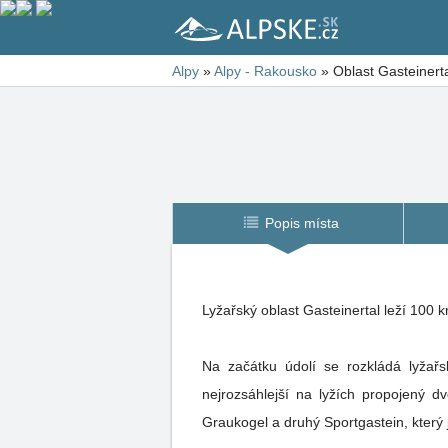
Alpy
»
Alpy - Rakousko
»
Oblast Gasteinert
Popis místa
Lyžařský oblas
Na začátku údolí se rozkládá lyžařsk
nejrozsáhlejší na lyžích propojený d
Graukogel a druhý Sportgastein, 