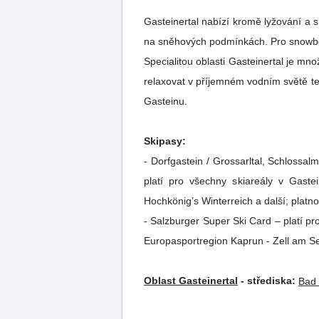
Gasteinertal nabízí kromě lyžování a 
na sněhových podmínkách. Pro snowboar
Specialitou oblasti Gasteinertal je m
relaxovat v příjemném vodním světě termálních pramenů. Mezi nejzn
Gasteinu.
Skipasy:
- Dorfgastein / Grossarltal, Schlossalm / Angertal, Bad Gas
platí pro všechny skiareály v Gaste
Hochkönig’s Winterreich a další; plat
- Salzburger Super Ski Card – platí pr
Europasportregion Kaprun - Zell am Se
Oblast Gasteinertal
- střediska:
Bad 