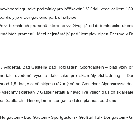
snowboardingu také podmínky pro běžkování. V údolí vede celkem 150 km 
disty je v Dorfgasteinu park s halfpipe.
nožství termálních pramenů, které se využívají již od dob rakousko-uhe
ámější patří komplex Alpen Therme v Bad Hofgasteinu a Felsen Therme v Bad
tein/ Bad Hofgastein, Sportgastein – platí vždy pro daný skiareál - Skiverbund Amadé –
inertalu uvedené výše a dále také pro skiareály Schladming - Dac
nost od 1,5 dne; v ceně skipasu též mýtné na Gasteiner Alpenstrasse d
o všechny skiareály v Gasteinertalu a navíc i ve všech dalších skiareál
e, Saalbach - Hinterglemm, Lungau a další; platnost od 3 dnů.
Hofgastein
•
Bad Gastein
•
Sportgastein
•
Großarl Tal
• Dorfgastein • 