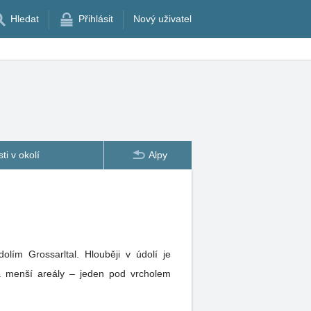
Hledat
Přihlásit
Nový uživatel
ti v okolí
Alpy
olím Grossarltal. Hlouběji v údolí je
dva menší areály – jeden pod vrcholem