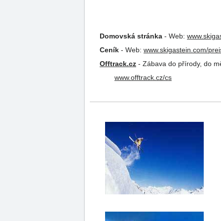
Domovská stránka
-
Web:
www.skiga
Ceník
-
Web:
www.skigastein.com/pre
Offtrack.cz
-
Zábava do přírody, do měs
www.offtrack.cz/cs