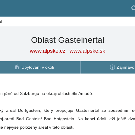
al
Oblast Gasteinertal
www.alpske.cz
www.alpske.sk
Ubytování v okolí
Zajímavos
t Gasteinertal leží 100 km jižně od Salzburgu na okraji oblasti Ski Amadé.
ý areál Dorfgastein, který propojuje Gasteinertal se sousedním úd
voj-areál Bad Gastein/ Bad Hofgastein. Na konci údolí leží ještě 
který je nejvýše položený areál v této oblasti.