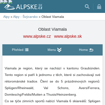
Alpy
»
Alpy - Švýcarsko
»
Oblast Viamala
Oblast Viamala
www.alpske.cz
www.alpske.sk
Přehled
Menu
Home
Viamala je region, který se nachází v kantonu Graubünden.
Tento region si patří k jednomu z těch, které si zachovávají své
rétorománské tradice. Člení se do 5 prázdninových regionů:
Splügen/Rheinwald, Val Schons, Avers/Ferrera,
Domleschg/Feldis/Mutten a Thusis/Heinzenberg.
Co se týče zimních sportů nabízí Viamala 6 skiareálů: Splügen