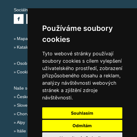
Sociální sítě:
Používáme soubory
cookies
Mapa serveru Alpy - Švýcarsko
Katalog ubytování
Tyto webové stránky používají
soubory cookies s cílem vylepšení
Osobní údaje
uživatelského prostředí, zobrazení
Cookies
přizpůsobeného obsahu a reklam,
analýzy návštěvnosti webových
Naše servery:
stránek a zjištění zdroje
České hory
návštěvnosti.
Slovenské hory
Souhlasím
Chorvatsko
Alpy
Odmítám
Itálie