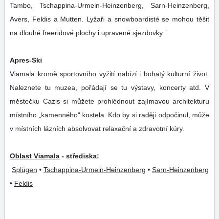
Tambo, Tschappina-Urmein-Heinzenberg, Sarn-Heinzenberg,
Avers, Feldis a Mutten. Lyžaři a snowboardisté se mohou těšit
na dlouhé freeridové plochy i upravené sjezdovky. ¨
Apres-Ski
Viamala kromě sportovního vyžití nabízí i bohatý kulturní život.
Naleznete tu muzea, pořádají se tu výstavy, koncerty atd. V
městečku Cazis si můžete prohlédnout zajímavou architekturu
místního „kamenného“ kostela. Kdo by si raději odpočinul, může
v místních lázních absolvovat relaxační a zdravotní kúry.
Oblast Viamala
- střediska:
Splügen
•
Tschappina-Urmein-Heinzenberg
•
Sarn-Heinzenberg
•
Feldis