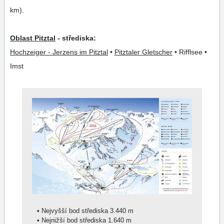
km).
Oblast Pitztal
- střediska:
Hochzeiger - Jerzens im Pitztal
•
Pitztaler Gletscher
• Rifflsee •
Imst
•
Nejvyšší bod střediska 3.440 m
•
Nejnižší bod střediska 1.640 m