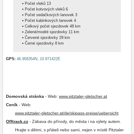
•
Počet vleků 13
•
Počet kotvových vleků 6
•
Počet sedačkových lanovek 3
•
Počet kabinkových lanovek 4
•
Celkový počet sjezdovek 48 km
•
Zelené/modré sjezdovky 11 km
•
Červené sjezdovky 29 km
•
Černé sjezdovky 8 km
GPS:
46.958354N, 10.871422E
Domovská stránka
-
Web:
www.pitztaler-gletscher.at
Ceník
-
Web:
www.pitztaler-gletscher.at/de/skipass-preise/uebersicht
Offtrack.cz
-
Zábava do přírody, do města i na výlety autem.
Hrajte s dětmi, s přáteli nebo sami, nejen v místě Pitztaler