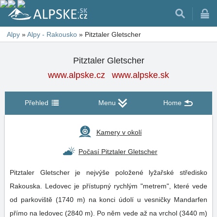
Alpy
»
Alpy - Rakousko
»
Pitztaler Gletscher
Pitztaler Gletscher
www.alpske.cz
www.alpske.sk
Přehled
Menu
Home
Kamery v okolí
Počasí Pitztaler Gletscher
Pitztaler Gletscher je nejvýše položené lyžařské středisko
Rakouska. Ledovec je přístupný rychlým "metrem", které vede
od parkoviště (1740 m) na konci údolí u vesničky Mandarfen
přímo na ledovec (2840 m). Po něm vede až na vrchol (3440 m)