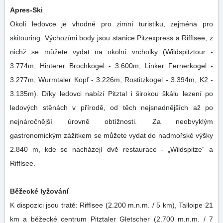
Apres-Ski
Okolí ledovce je vhodné pro zimní turistiku, zejména pro
skitouring. Výchozími body jsou stanice Pitzexpress a Rifflsee, z
nichž se můžete vydat na okolní vrcholky (Wildspitztour -
3.774m, Hinterer Brochkogel - 3.600m, Linker Fernerkogel -
3.277m, Wurmtaler Kopf - 3.226m, Rostitzkogel - 3.394m, K2 -
3.135m). Díky ledovci nabízí Pitztal i širokou škálu lezení po
ledových stěnách v přírodě, od těch nejsnadnějších až po
nejnáročnější úrovně obtížnosti. Za neobvyklým
gastronomickým zážitkem se můžete vydat do nadmořské výšky
2.840 m, kde se nacházejí dvě restaurace - „Wildspitze“ a
Rifflsee.
Běžecké lyžování
K dispozici jsou tratě: Rifflsee (2.200 m.n.m. / 5 km), Talloipe 21
km a běžecké centrum Pitztaler Gletscher (2.700 m.n.m. / 7