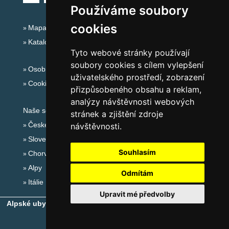
Používáme soubory
cookies
Mapa serveru Alpy - Rakousko
Katalog ubytování
Tyto webové stránky používají
soubory cookies s cílem vylepšení
Osobní údaje
uživatelského prostředí, zobrazení
Cookies
přizpůsobeného obsahu a reklam,
analýzy návštěvnosti webových
Naše servery:
stránek a zjištění zdroje
České hory
návštěvnosti.
Slovenské hory
Souhlasím
Chorvatsko
Alpy
Odmítám
Itálie
Upravit mé předvolby
Alpské ubytování, alpské turistické oblasti, alpské ski areály
-
Copyright © 2010-2026
eProgress s.r.o.