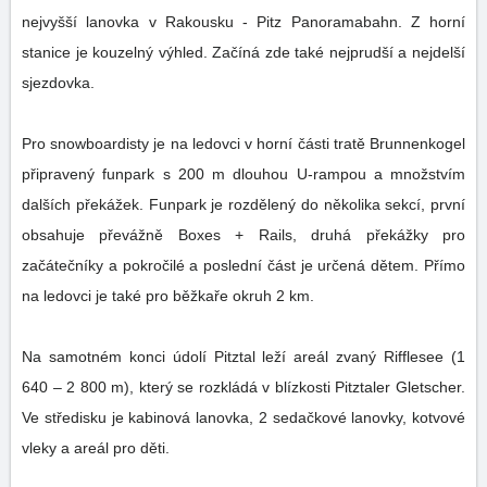
nejvyšší lanovka v Rakousku - Pitz Panoramabahn. Z horní
stanice je kouzelný výhled. Začíná zde také nejprudší a nejdelší
sjezdovka.
Pro snowboardisty je na ledovci v horní části tratě Brunnenkogel
připravený funpark s 200 m dlouhou U-rampou a množstvím
dalších překážek. Funpark je rozdělený do několika sekcí, první
obsahuje převážně Boxes + Rails, druhá překážky pro
začátečníky a pokročilé a poslední část je určená dětem. Přímo
na ledovci je také pro běžkaře okruh 2 km.
Na samotném konci údolí Pitztal leží areál zvaný Rifflesee (1
640 – 2 800 m), který se rozkládá v blízkosti Pitztaler Gletscher.
Ve středisku je kabinová lanovka, 2 sedačkové lanovky, kotvové
vleky a areál pro děti.