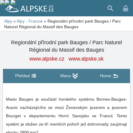
Alpy
»
Alpy - Francie
»
Regionální přírodní park Bauges / Parc
Naturel Régional du Massif des Bauges
Regionální přírodní park Bauges / Parc Naturel
Régional du Massif des Bauges
www.alpske.cz
www.alpske.sk
Přehled
Menu
Home
Masiv Bauges je součástí horského systému Bornes-Bauges-
Aravis nacházejícího se mezi Ženevským jezerem a jezerem
Bourget v departementu Horní Savojsko ve Francii. Tento
systém je složen ze tří menších pohoří jež dohromady zaujímají
plochu 2800 km2.