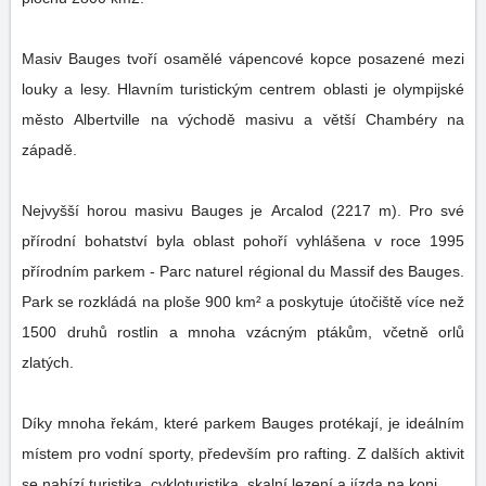
Masiv Bauges tvoří osamělé vápencové kopce posazené mezi
louky a lesy. Hlavním turistickým centrem oblasti je olympijské
město Albertville na východě masivu a větší Chambéry na
západě.
Nejvyšší horou masivu Bauges je Arcalod (2217 m). Pro své
přírodní bohatství byla oblast pohoří vyhlášena v roce 1995
přírodním parkem - Parc naturel régional du Massif des Bauges.
Park se rozkládá na ploše 900 km² a poskytuje útočiště více než
1500 druhů rostlin a mnoha vzácným ptákům, včetně orlů
zlatých.
Díky mnoha řekám, které parkem Bauges protékají, je ideálním
místem pro vodní sporty, především pro rafting. Z dalších aktivit
se nabízí turistika, cykloturistika, skalní lezení a jízda na koni.