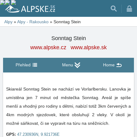
Alpy
»
Alpy - Rakousko
»
Sonntag Stein
Sonntag Stein
www.alpske.cz
www.alpske.sk
Přehled
Menu
Home
Skiareál Sonntag Stein se nachází ve Vorlarlbersku. Lanovka je
umístěna jen 7 minut od městečka Sonntag. Areál je spíše
menší a vhodný pro rodiny s dětmi, nabízí totiž 3km červených a
4km modrých sjezdovek, které obsluhují 2 vleky. V okolí je
možné sáňkovat, či se vypravit na túru na sněžnicích.
GPS:
47.230936N, 9.921736E