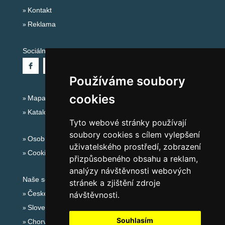
Kontakt
Reklama
Sociální sítě:
Používáme soubory
cookies
Mapa serveru Alpy - Německo
Katalog ubytování
Tyto webové stránky používají
soubory cookies s cílem vylepšení
Osobní údaje
uživatelského prostředí, zobrazení
Cookies
přizpůsobeného obsahu a reklam,
analýzy návštěvnosti webových
Naše servery:
stránek a zjištění zdroje
České hory
návštěvnosti.
Slovenské hory
Souhlasím
Chorvatsko