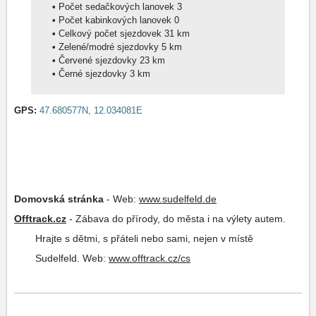
•
Počet sedačkových lanovek 3
•
Počet kabinkových lanovek 0
•
Celkový počet sjezdovek 31 km
•
Zelené/modré sjezdovky 5 km
•
Červené sjezdovky 23 km
•
Černé sjezdovky 3 km
GPS:
47.680577N, 12.034081E
Domovská stránka
-
Web:
www.sudelfeld.de
Offtrack.cz
-
Zábava do přírody, do města i na výlety autem.
Hrajte s dětmi, s přáteli nebo sami, nejen v místě
Sudelfeld.
Web:
www.offtrack.cz/cs