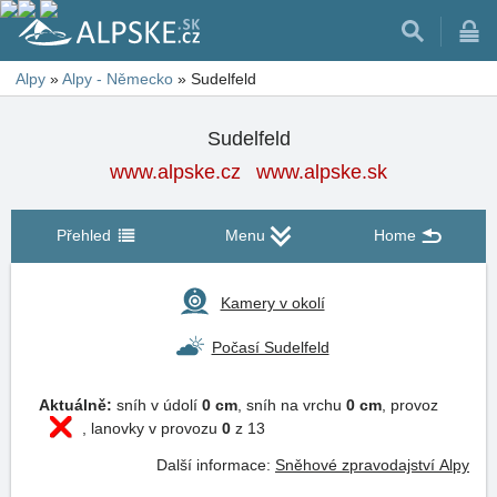
Alpy
»
Alpy - Německo
»
Sudelfeld
Sudelfeld
www.alpske.cz
www.alpske.sk
Přehled
Menu
Home
Kamery v okolí
Počasí Sudelfeld
Aktuálně:
sníh v údolí
0 cm
, sníh na vrchu
0 cm
, provoz
, lanovky v provozu
0
z 13
Další informace:
Sněhové zpravodajství Alpy