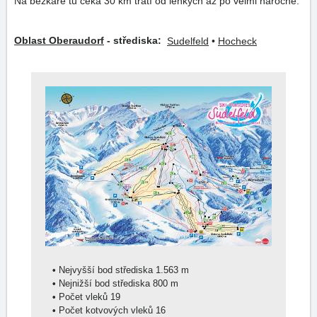
Na běžkaře tu čeká 30 km tratí od lehkých až po velmi náročné.
Oblast Oberaudorf
- střediska:
Sudelfeld
•
Hocheck
•
Nejvyšší bod střediska 1.563 m
•
Nejnižší bod střediska 800 m
•
Počet vleků 19
•
Počet kotvových vleků 16