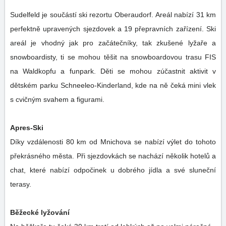
Sudelfeld je součástí ski rezortu Oberaudorf. Areál nabízí 31 km
perfektně upravených sjezdovek a 19 přepravních zařízení. Ski
areál je vhodný jak pro začátečníky, tak zkušené lyžaře a
snowboardisty, ti se mohou těšit na snowboardovou trasu FIS
na Waldkopfu a funpark. Děti se mohou zúčastnit aktivit v
dětském parku Schneeleo-Kinderland, kde na ně čeká mini vlek
s cvičným svahem a figurami.
Apres-Ski
Díky vzdálenosti 80 km od Mnichova se nabízí výlet do tohoto
překrásného města. Při sjezdovkách se nachází několik hotelů a
chat, které nabízí odpočinek u dobrého jídla a své sluneční
terasy.
Běžecké lyžování