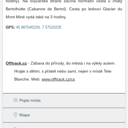
hodiny). Na švýcarské straně začíná normální cesta u chaty
Bertolhütte (Cabanne de Bertol). Cesta po ledovci Glacier du
Mont Miné vydá také na 3 hodiny.
GPS:
45.98754022N, 7.5752022E
Offtrack.cz
-
Zábava do přírody, do města i na výlety autem.
Hrajte s dětmi, s přáteli nebo sami, nejen v místě Tete
Blanche.
Web:
www.offtrack.cz/cs
Popis místa
Mapa