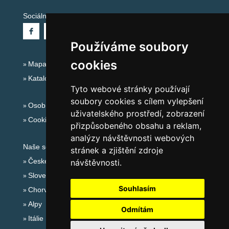
Sociální sítě:
Používáme soubory
cookies
Mapa serveru Alpy Itálie - Dolomity
Katalog ubytování
Tyto webové stránky používají
soubory cookies s cílem vylepšení
Osobní údaje
uživatelského prostředí, zobrazení
Cookies
přizpůsobeného obsahu a reklam,
analýzy návštěvnosti webových
Naše servery:
stránek a zjištění zdroje
České hory
návštěvnosti.
Slovenské hory
Souhlasím
Chorvatsko
Alpy
Odmítám
Itálie