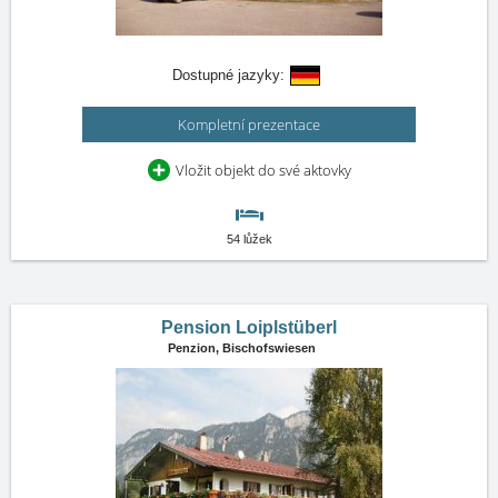
Dostupné jazyky:
Kompletní prezentace
Vložit objekt do své aktovky
54 lůžek
Pension Loiplstüberl
Penzion,
Bischofswiesen