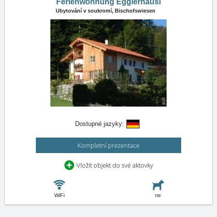
Ferienwohnung Egglerhäusl
Ubytování v soukromí,
Bischofswiesen
Dostupné jazyky:
Kompletní prezentace
Vložit objekt do své aktovky
WiFi
ne