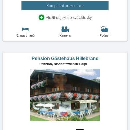
Kompletní prezentace
Vložit objekt do své aktovky
2 apartmánů
Kamera
Počasí
Pension Gästehaus Hillebrand
Penzion,
Bischofswiesen-Loipl