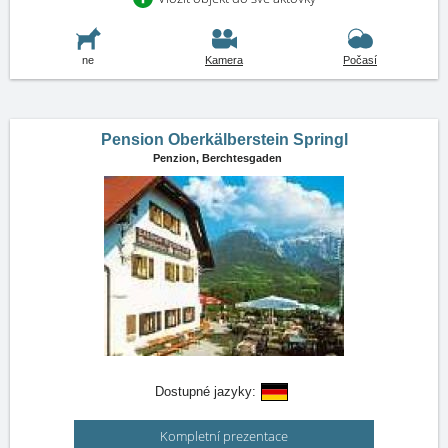
ne
Kamera
Počasí
Pension Oberkälberstein Springl
Penzion,
Berchtesgaden
Dostupné jazyky:
Kompletní prezentace