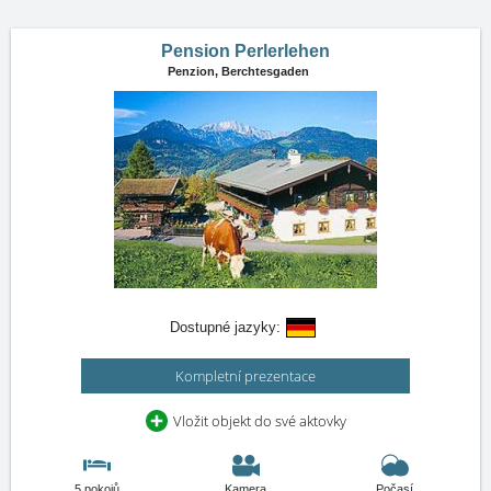
Pension Perlerlehen
Penzion,
Berchtesgaden
Dostupné jazyky:
Kompletní prezentace
Vložit objekt do své aktovky
5 pokojů
Kamera
Počasí