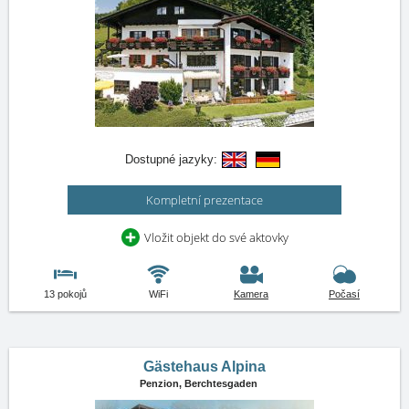
Dostupné jazyky:
Kompletní prezentace
Vložit objekt do své aktovky
13 pokojů
WiFi
Kamera
Počasí
Gästehaus Alpina
Penzion,
Berchtesgaden