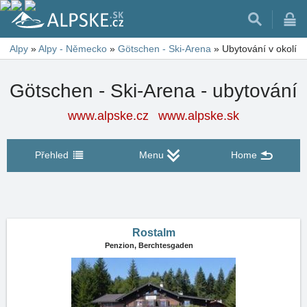
Alpy
»
Alpy - Německo
»
Götschen - Ski-Arena
»
Ubytování v okolí
Götschen - Ski-Arena - ubytování
www.alpske.cz
www.alpske.sk
Přehled
Menu
Home
Rostalm
Penzion,
Berchtesgaden