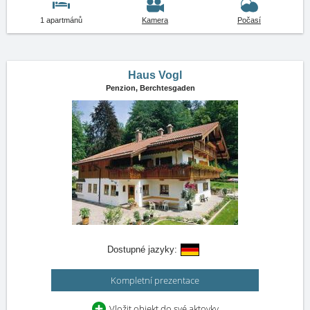
1 apartmánů
Kamera
Počasí
Haus Vogl
Penzion,
Berchtesgaden
Dostupné jazyky:
Kompletní prezentace
Vložit objekt do své aktovky