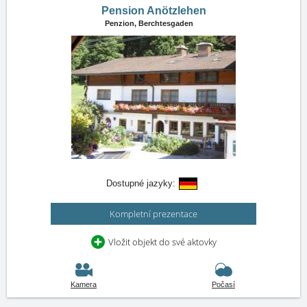
Pension Anötzlehen
Penzion,
Berchtesgaden
Dostupné jazyky:
Kompletní prezentace
Vložit objekt do své aktovky
Kamera
Počasí