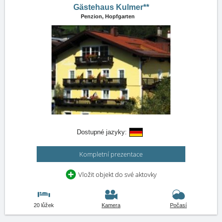
Gästehaus Kulmer**
Penzion,
Hopfgarten
Dostupné jazyky:
Kompletní prezentace
Vložit objekt do své aktovky
20 lůžek
Kamera
Počasí