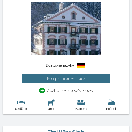
Dostupné jazyky:
Kompletní prezentace
Vložit objekt do své aktovky
60 lůžek
ano
Kamera
Počasí