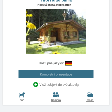
Tirol Hütte Simla
Horská chata,
Hopfgarten
Dostupné jazyky:
Kompletní prezentace
Vložit objekt do své aktovky
ano
Kamera
Počasí