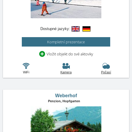
Dostupné jazyky:
Kompletní prezentace
Vložit objekt do své aktovky
WiFi
Kamera
Počasí
Weberhof
Penzion,
Hopfgarten