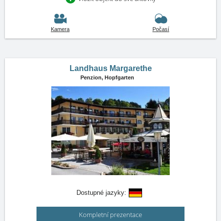
Kamera
Počasí
Landhaus Margarethe
Penzion,
Hopfgarten
Dostupné jazyky:
Kompletní prezentace