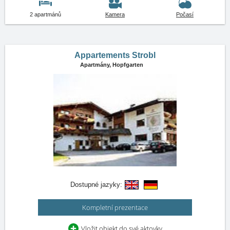
2 apartmánů
Kamera
Počasí
Appartements Strobl
Apartmány,
Hopfgarten
Dostupné jazyky:
Kompletní prezentace
Vložit objekt do své aktovky