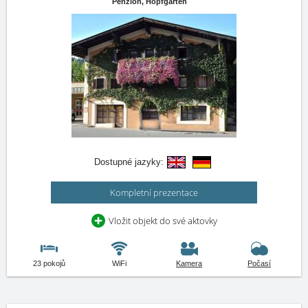
Penzion,
Hopfgarten
Dostupné jazyky:
Kompletní prezentace
Vložit objekt do své aktovky
23 pokojů
WiFi
Kamera
Počasí