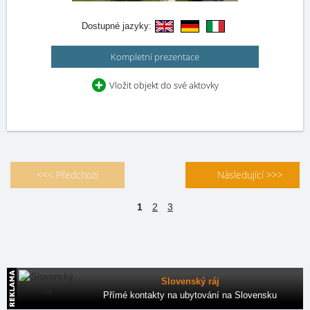
Dostupné jazyky:
Kompletní prezentace
Vložit objekt do své aktovky
<<< Předchozí
Následující >>>
1
2
3
Slovenský ráj
Přímé kontakty na ubytování na Slovensku