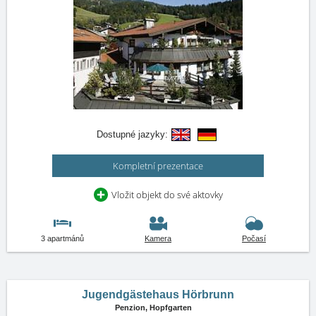
Dostupné jazyky:
Kompletní prezentace
Vložit objekt do své aktovky
3 apartmánů
Kamera
Počasí
Jugendgästehaus Hörbrunn
Penzion,
Hopfgarten