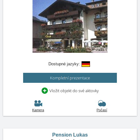
Dostupné jazyky:
Kompletní prezentace
Vložit objekt do své aktovky
Kamera
Počasí
Pension Lukas