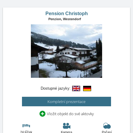
Pension Christoph
Penzion,
Westendorf
Dostupné jazyky:
Kompletní prezentace
Vložit objekt do své aktovky
24 lůžek
Kamera
Počasí