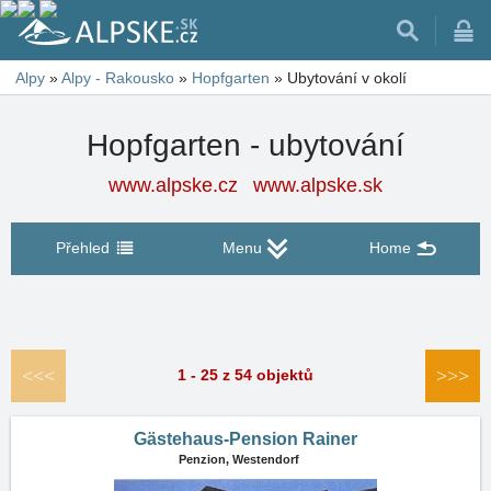
Alpy
»
Alpy - Rakousko
»
Hopfgarten
»
Ubytování v okolí
Hopfgarten - ubytování
www.alpske.cz
www.alpske.sk
Přehled
Menu
Home
<<<
>>>
1 - 25 z 54 objektů
Gästehaus-Pension Rainer
Penzion,
Westendorf