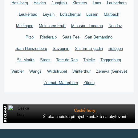
Hasliberg
Heiden
Jungfrau
Klosters
Laax
Lauberhorn
Leukerbad
Leysin
Lötschental
Luzern
Marbach
Meiringen
Melchsee-Frutt
Minusio - Locarno
Nendaz
Pizol
Riederalp
Saas Fee
San Bernardino
Sarn-Heinzenberg
Savognin
Sils im Engadin
Splügen
St. Moritz
Stoos
Tete de Ran
Thielle
Toggenburg
Verbier
Wangs
Wildstrubel
Winterthur
Ženeva (Geneve)
Zermatt-Matterhorn
Zürich
České hory
Široká nabídka přímých kontaktů na ubytování