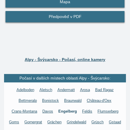
Mapa
Předpověď v PDF
Alpy - Švýcarsko - Počasí, online kamery
Počasí v dalších místech oblasti Alpy - Švýcarsko:
Adelboden
Aletsch
Andermatt
Arosa
Bad Ragaz
Bettmeralp
Bonistock
Braunwald
Château-d'Oex
Crans-Montana
Davos
Engelberg
Feldis
Flumserberg
Goms
Gornergrat
Grächen
Grindelwald
Grüsch
Gstaad