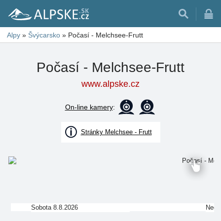
Alpy
»
Švýcarsko
»
Počasí - Melchsee-Frutt
Počasí - Melchsee-Frutt
www.alpske.cz
On-line kamery
:
Stránky Melchsee - Frutt
Sobota 8.8.2026
Nedě