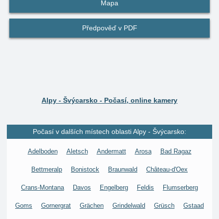
Mapa
Předpověď v PDF
Alpy - Švýcarsko - Počasí, online kamery
Počasí v dalších místech oblasti Alpy - Švýcarsko:
Adelboden
Aletsch
Andermatt
Arosa
Bad Ragaz
Bettmeralp
Bonistock
Braunwald
Château-d'Oex
Crans-Montana
Davos
Engelberg
Feldis
Flumserberg
Goms
Gornergrat
Grächen
Grindelwald
Grüsch
Gstaad