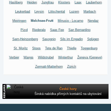
Hasliberg
Heiden
Jungfrau
Klosters
Laax
Lauberhorn
Leukerbad
Leysin
Lötschental
Luzern
Marbach
Meiringen
Melchsee-Frutt
Minusio - Locarno
Nendaz
Pizol
Riederalp
Saas Fee
San Bernardino
Sarn-Heinzenberg
Savognin
Sils im Engadin
Splügen
St. Moritz
Stoos
Tete de Ran
Thielle
Toggenburg
Verbier
Wangs
Wildstrubel
Winterthur
Ženeva (Geneve)
Zermatt-Matterhorn
Zürich
České hory
Široká nabídka přímých kontaktů na ubytování