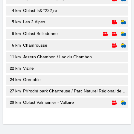
Oblast Is&#232;re
4 km
Les 2 Alpes
5 km
Oblast Belledonne
6 km
Chamrousse
6 km
Jezero Chambon / Lac du Chambon
11 km
Vizille
22 km
Grenoble
24 km
Přírodní park Chartreuse / Parc Naturel Régional de Char
27 km
Oblast Valmeinier - Valloire
29 km