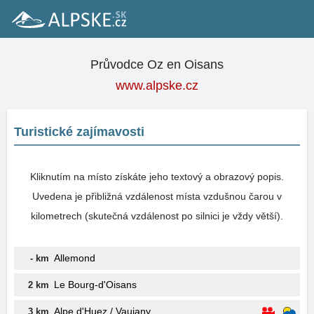
Průvodce Oz en Oisans
www.alpske.cz
Turistické zajímavosti
Kliknutím na místo získáte jeho textový a obrazový popis.
Uvedena je přibližná vzdálenost místa vzdušnou čarou v
kilometrech (skutečná vzdálenost po silnici je vždy větší).
Allemond
- km
Le Bourg-d'Oisans
2 km
Alpe d'Huez / Vaujany
3 km