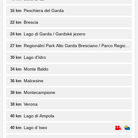
Peschiera del Garda
16 km
Brescia
22 km
Lago di Garda / Gardské jezero
24 km
Regionální Park Alto Garda Bresciano / Parco Regionale de
27 km
Lago d'Idro
30 km
Monte Baldo
34 km
Malcesine
36 km
Montecampione
38 km
Verona
38 km
Lago di Ampola
40 km
Lago d´Iseo
40 km