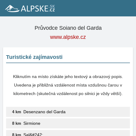
Průvodce Soiano del Garda
www.alpske.cz
Turistické zajímavosti
Kliknutím na místo získáte jeho textový a obrazový popis.
Uvedena je přibližná vzdálenost místa vzdušnou čarou v
kilometrech (skutečná vzdálenost po silnici je vždy větší).
Desenzano del Garda
4 km
Sirmione
8 km
Sal&#242;
8 km