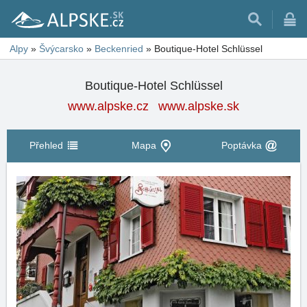
Alpy
»
Švýcarsko
»
Beckenried
»
Boutique-Hotel Schlüssel
Boutique-Hotel Schlüssel
www.alpske.cz
www.alpske.sk
Přehled
Mapa
Poptávka