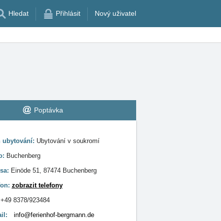
Hledat
Přihlásit
Nový uživatel
Poptávka
 ubytování:
Ubytování v soukromí
o:
Buchenberg
sa:
Einöde 51, 87474 Buchenberg
fon:
zobrazit telefony
:
+49 8378/923484
il:
info@ferienhof-bergmann.de