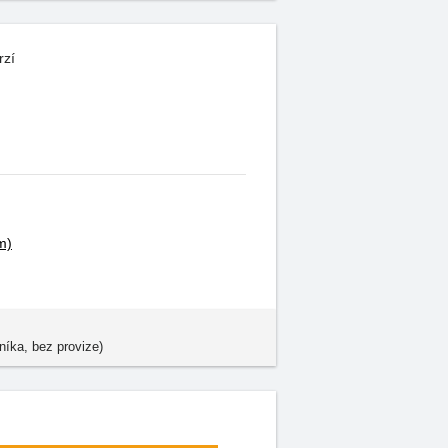
rzí
m)
níka, bez provize)