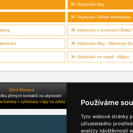
Ubytování Alpy
Ubytování Oblast Westallgäu
nberg
Ubytování v soukromí Oblast
 Německo
Ubytování Alpy - Německo (fo
Ubytování na mapě - Allgäu
Jižní Morava
ídka přímých kontaktů na ubytování
Používáme sou
ne kamery • cyklotrasy • tipy na výlety
Tyto webové stránky po
uživatelského prostřed
analýzy návštěvnosti w