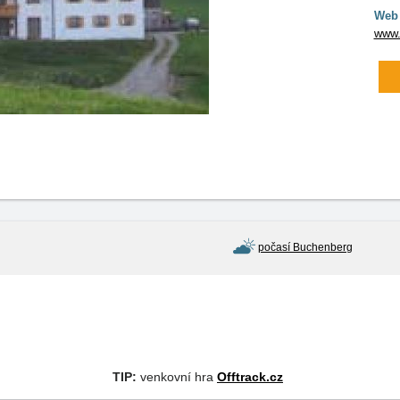
Web 
www.
počasí Buchenberg
TIP:
venkovní hra
Offtrack.cz