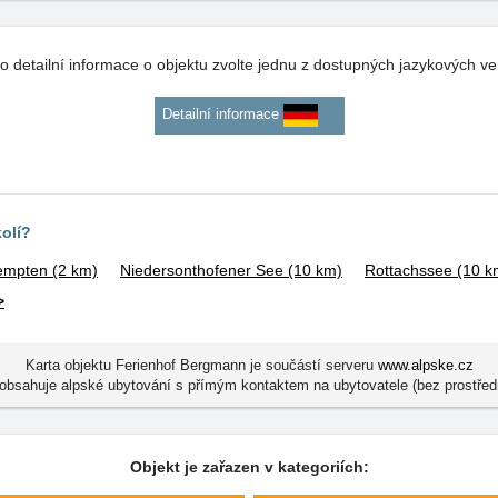
o detailní informace o objektu zvolte jednu z dostupných jazykových ve
Detailní informace
kolí?
empten
(2 km)
Niedersonthofener See
(10 km)
Rottachssee
(10 k
>
Karta objektu Ferienhof Bergmann je součástí serveru
www.alpske.cz
obsahuje alpské ubytování s přímým kontaktem na ubytovatele (bez prostřed
Objekt je zařazen v kategoriích: