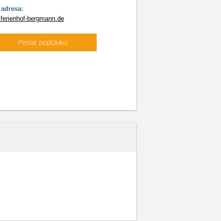
adresa:
ferienhof-bergmann.de
Poslat poptávku