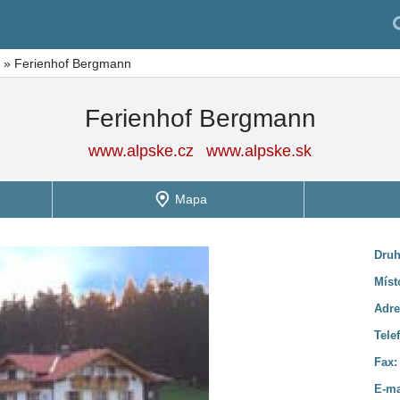
»
Ferienhof Bergmann
Ferienhof Bergmann
www.alpske.cz
www.alpske.sk
Mapa
Druh
Míst
Adre
Tele
Fax
E-ma