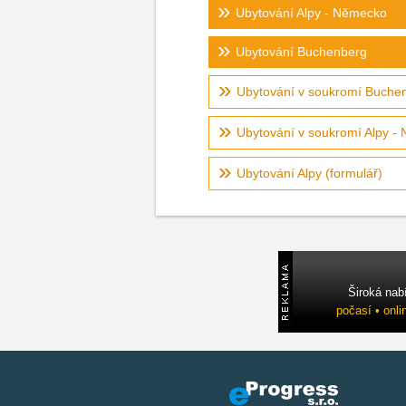
Ubytování Alpy - Německo
Ubytování Buchenberg
Ubytování v soukromí Buche
Ubytování v soukromí Alpy -
Ubytování Alpy (formulář)
Široká nab
počasí • onli