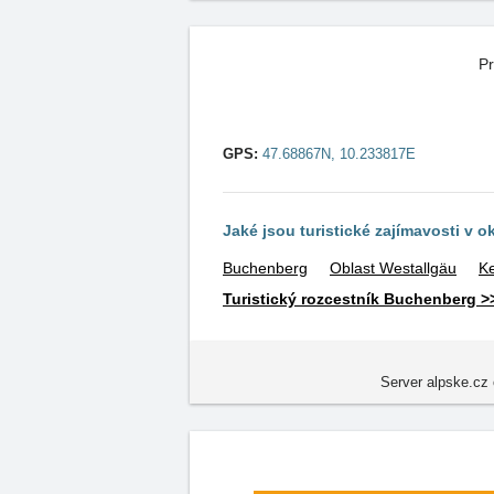
Pr
GPS:
47.68867N, 10.233817E
Jaké jsou turistické zajímavosti v o
Buchenberg
Oblast Westallgäu
K
Turistický rozcestník Buchenberg >
Server alpske.cz 