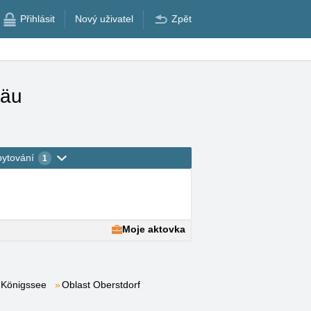
Přihlásit
Nový uživatel
Zpět
gäu
bytování
1
Moje aktovka
Königssee
Oblast Oberstdorf