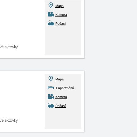
Mapa
Kamera
Počasí
své aktovky
Mapa
1 apartmánů
Kamera
Počasí
své aktovky