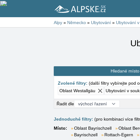
Alpy
»
Německo
»
Ubytování
»
Ubytování v
Ub
Hledané místo
Zvolené filtry
:
(
další filtry vybírejte pod
Oblast Westallgäu
Ubytování v sou
Řadit dle
Jednoduché filtry:
(pro kombinaci více filt
Místo:
Oblast Bayrischzell
Oblast Be
Bayrischzell
Rottach-Egern