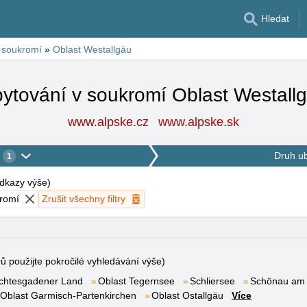
Hledat
 soukromí
»
Oblast Westallgäu
ytování v soukromí Oblast Westall
www.alpske.cz
www.alpske.sk
Druh u
1
 odkazy výše
)
kromí
Zrušit všechny filtry
rů použijte pokročilé vyhledávání výše)
rchtesgadener Land
Oblast Tegernsee
Schliersee
Schönau am 
Oblast Garmisch-Partenkirchen
Oblast Ostallgäu
Více