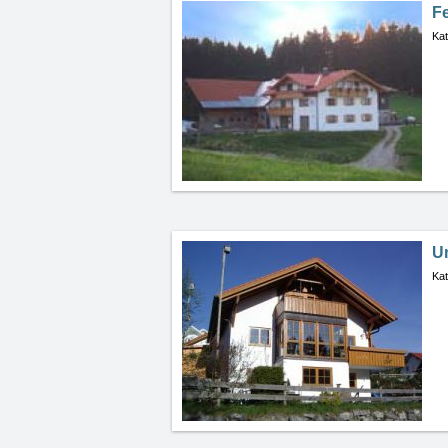
F
Kat
U
Kat