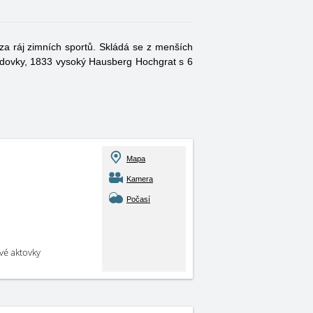
za ráj zimních sportů. Skládá se z menších
ezdovky, 1833 vysoký Hausberg Hochgrat s 6
Mapa
Kamera
Počasí
své aktovky