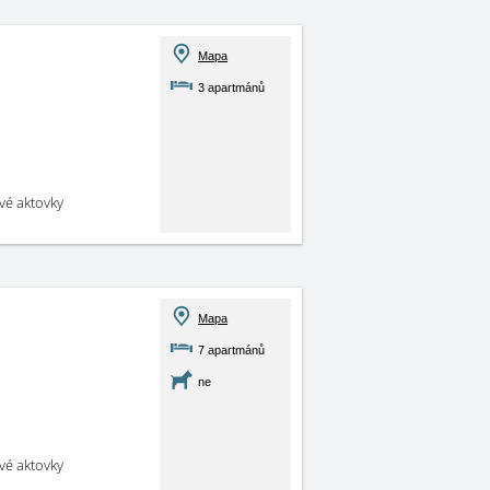
Mapa
3 apartmánů
své aktovky
Mapa
7 apartmánů
ne
své aktovky