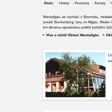
Druh:
Hotely
Penziony
Kempy
Westallgäu se nachází v Bavorsku, nedalek
areálů Buchenberg, Isny im Allgäu, Weiler
km dlouhou sjezdovkou potěší každého lyž
Více o místě Oblast Westallgäu
Obl
Un
Kat