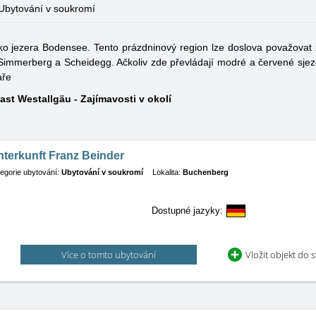
Ubytování v soukromí
o jezera Bodensee. Tento prázdninový region lze doslova považovat 
-Simmerberg a Scheidegg. Ačkoliv zde převládají modré a červené sj
aře
ast Westallgäu - Zajímavosti v okolí
terkunft Franz Beinder
egorie ubytování:
Ubytování v soukromí
Lokalita:
Buchenberg
Dostupné jazyky:
Více o tomto ubytování
Vložit objekt do 