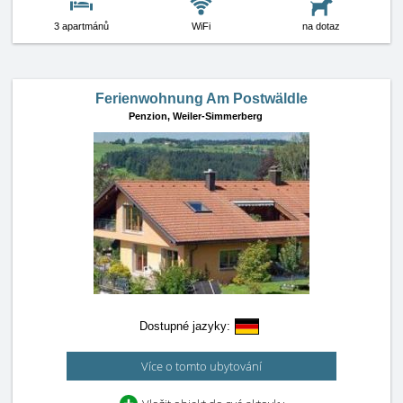
3 apartmánů
WiFi
na dotaz
Ferienwohnung Am Postwäldle
Penzion,
Weiler-Simmerberg
Dostupné jazyky:
Více o tomto ubytování