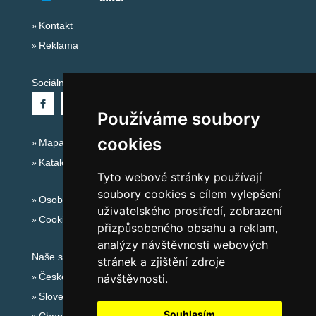
Kontakt
Reklama
Sociální sítě:
Používáme soubory
cookies
Mapa serveru Alpy - Německo
Katalog ubytování
Tyto webové stránky používají
soubory cookies s cílem vylepšení
Osobní údaje
uživatelského prostředí, zobrazení
Cookies
přizpůsobeného obsahu a reklam,
analýzy návštěvnosti webových
Naše servery:
stránek a zjištění zdroje
České hory
návštěvnosti.
Slovenské hory
Souhlasím