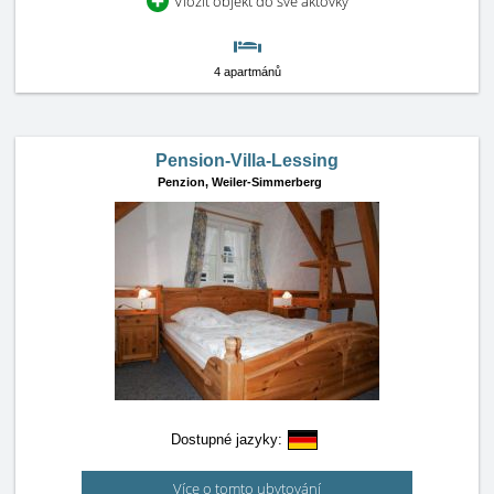
Vložit objekt do své aktovky
4 apartmánů
Pension-Villa-Lessing
Penzion,
Weiler-Simmerberg
Dostupné jazyky:
Více o tomto ubytování