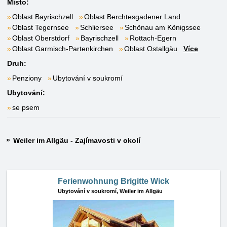
Místo:
Oblast Bayrischzell
Oblast Berchtesgadener Land
Oblast Tegernsee
Schliersee
Schönau am Königssee
Oblast Oberstdorf
Bayrischzell
Rottach-Egern
Oblast Garmisch-Partenkirchen
Oblast Ostallgäu
Více
Druh:
Penziony
Ubytování v soukromí
Ubytování:
se psem
Weiler im Allgäu - Zajímavosti v okolí
Ferienwohnung Brigitte Wick
Ubytování v soukromí,
Weiler im Allgäu