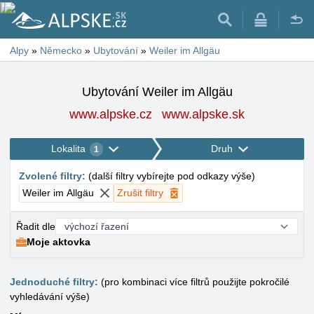
Alpy
»
Německo
»
Ubytování
»
Weiler im Allgäu
Ubytování Weiler im Allgäu
www.alpske.cz
www.alpske.sk
Lokalita
Druh
1
Zvolené filtry
:
(
další filtry vybírejte pod odkazy výše
)
Weiler im Allgäu
Zrušit filtry
Řadit dle
Moje aktovka
Jednoduché filtry:
(pro kombinaci více filtrů použijte pokročilé
vyhledávání výše)