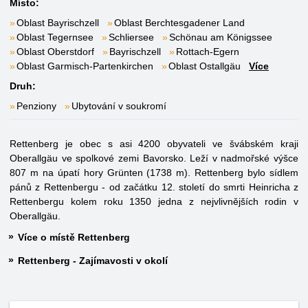
Místo:
Oblast Bayrischzell
Oblast Berchtesgadener Land
Oblast Tegernsee
Schliersee
Schönau am Königssee
Oblast Oberstdorf
Bayrischzell
Rottach-Egern
Oblast Garmisch-Partenkirchen
Oblast Ostallgäu
Více
Druh:
Penziony
Ubytování v soukromí
Rettenberg je obec s asi 4200 obyvateli ve švábském kraji
Oberallgäu ve spolkové zemi Bavorsko. Leží v nadmořské výšce
807 m na úpatí hory Grünten (1738 m). Rettenberg bylo sídlem
pánů z Rettenbergu - od začátku 12. století do smrti Heinricha z
Rettenbergu kolem roku 1350 jedna z nejvlivnějších rodin v
Oberallgäu.
Více o místě Rettenberg
Rettenberg - Zajímavosti v okolí