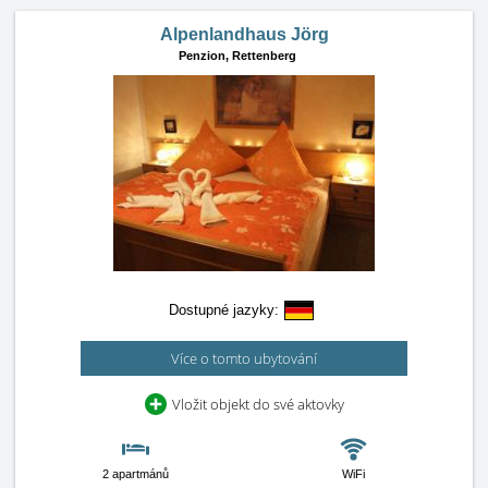
Alpenlandhaus Jörg
Penzion,
Rettenberg
Dostupné jazyky:
Více o tomto ubytování
Vložit objekt do své aktovky
2 apartmánů
WiFi