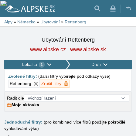
Alpy
»
Německo
»
Ubytování
»
Rettenberg
Ubytování Rettenberg
www.alpske.cz
www.alpske.sk
Lokalita
Druh
1
Zvolené filtry
:
(
další filtry vybírejte pod odkazy výše
)
Rettenberg
Zrušit filtry
Řadit dle
Moje aktovka
Jednoduché filtry:
(pro kombinaci více filtrů použijte pokročilé
vyhledávání výše)