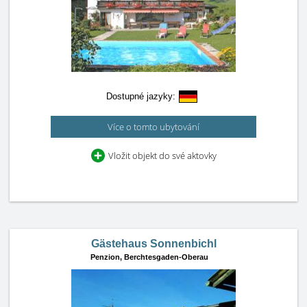
Dostupné jazyky:
Více o tomto ubytování
Vložit objekt do své aktovky
Gästehaus Sonnenbichl
Penzion,
Berchtesgaden-Oberau