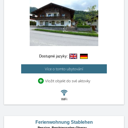
Dostupné jazyky:
Více o tomto ubytování
Vložit objekt do své aktovky
WiFi
Ferienwohnung Stablehen
Penzion,
Berchtesgaden-Oberau