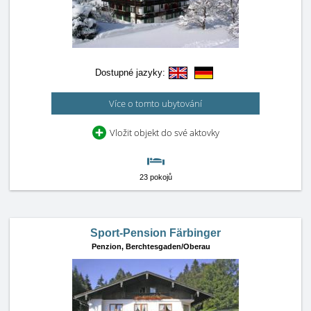
Dostupné jazyky:
Více o tomto ubytování
Vložit objekt do své aktovky
23 pokojů
Sport-Pension Färbinger
Penzion,
Berchtesgaden/Oberau