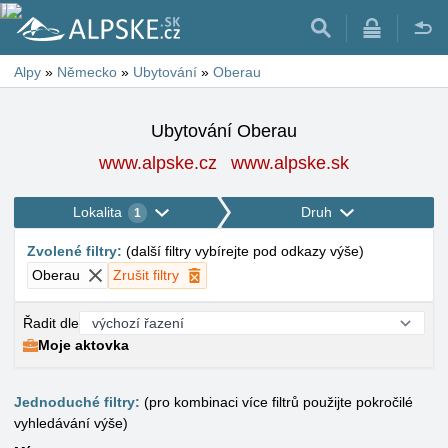
Alpy
»
Německo
»
Ubytování
»
Oberau
Ubytování Oberau
www.alpske.cz
www.alpske.sk
Lokalita
Druh
1
Zvolené filtry
:
(
další filtry vybírejte pod odkazy výše
)
Oberau
Zrušit filtry
Řadit dle
Moje aktovka
Jednoduché filtry:
(pro kombinaci více filtrů použijte pokročilé
vyhledávání výše)