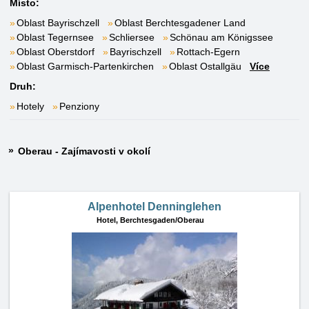
Místo:
Oblast Bayrischzell
Oblast Berchtesgadener Land
Oblast Tegernsee
Schliersee
Schönau am Königssee
Oblast Oberstdorf
Bayrischzell
Rottach-Egern
Oblast Garmisch-Partenkirchen
Oblast Ostallgäu
Více
Druh:
Hotely
Penziony
Oberau - Zajímavosti v okolí
Alpenhotel Denninglehen
Hotel,
Berchtesgaden/Oberau