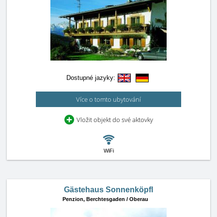
Dostupné jazyky:
Více o tomto ubytování
Vložit objekt do své aktovky
WiFi
Gästehaus Sonnenköpfl
Penzion,
Berchtesgaden / Oberau