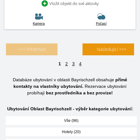
Vložit objekt do své aktovky
Kamera
Počasí
<<< Předchozí
Následující >>>
1
2
3
4
Databáze ubytování v oblasti Bayrischzell obsahuje
přímé
kontakty na vlastníky ubytování.
Rezervace ubytování
probíhají
bez prostředníka a bez provize!
Ubytování Oblast Bayrischzell - výběr kategorie ubytování:
Vše (96)
Hotely (20)