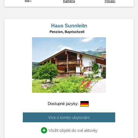
WiFi
Kamera
Počasí
Haus Sunnleitn
Penzion,
Bayrischzell
Dostupné jazyky:
Více o tomto ubytování
Vložit objekt do své aktovky