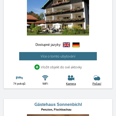
Dostupné jazyky:
Více o tomto ubytování
Vložit objekt do své aktovky
74 pokojů
WiFi
Kamera
Počasí
Gästehaus Sonnenbichl
Penzion,
Fischbachau