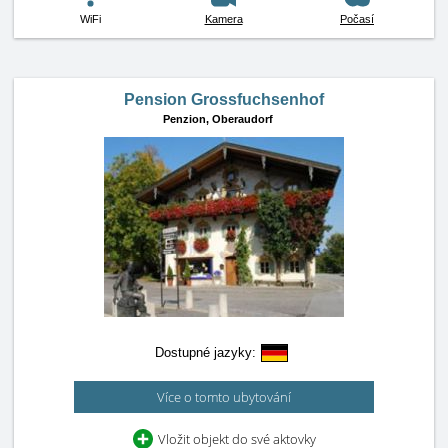
WiFi
Kamera
Počasí
Pension Grossfuchsenhof
Penzion,
Oberaudorf
Dostupné jazyky:
Více o tomto ubytování
Vložit objekt do své aktovky