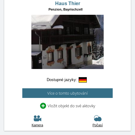
Haus Thier
Penzion,
Bayrischzell
Dostupné jazyky:
Více o tomto ubytování
Vložit objekt do své aktovky
Kamera
Počasí