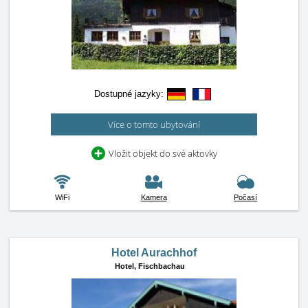
Dostupné jazyky:
Více o tomto ubytování
Vložit objekt do své aktovky
WiFi
Kamera
Počasí
Hotel Aurachhof
Hotel,
Fischbachau