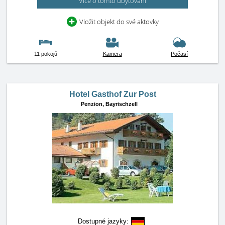
Více o tomto ubytování
Vložit objekt do své aktovky
11 pokojů
Kamera
Počasí
Hotel Gasthof Zur Post
Penzion,
Bayrischzell
Dostupné jazyky: