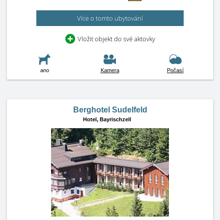
Více o tomto ubytování
Vložit objekt do své aktovky
ano
Kamera
Počasí
Berghotel Sudelfeld
Hotel,
Bayrischzell