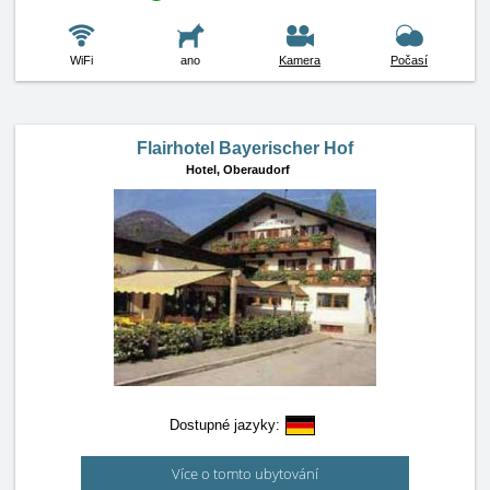
WiFi
ano
Kamera
Počasí
Flairhotel Bayerischer Hof
Hotel,
Oberaudorf
Dostupné jazyky:
Více o tomto ubytování