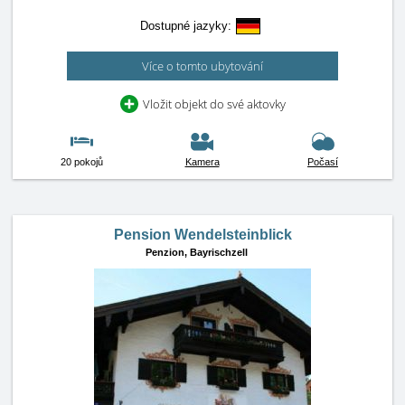
Dostupné jazyky:
Více o tomto ubytování
Vložit objekt do své aktovky
20 pokojů
Kamera
Počasí
Pension Wendelsteinblick
Penzion,
Bayrischzell