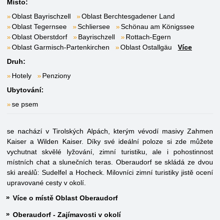
Místo:
Oblast Bayrischzell
Oblast Berchtesgadener Land
Oblast Tegernsee
Schliersee
Schönau am Königssee
Oblast Oberstdorf
Bayrischzell
Rottach-Egern
Oblast Garmisch-Partenkirchen
Oblast Ostallgäu
Více
Druh:
Hotely
Penziony
Ubytování:
se psem
se nachází v Tirolských Alpách, kterým vévodí masivy Zahmen
Kaiser a Wilden Kaiser. Díky své ideální poloze si zde můžete
vychutnat skvělé lyžování, zimní turistiku, ale i pohostinnost
místních chat a slunečních teras. Oberaudorf se skládá ze dvou
ski areálů: Sudelfel a Hocheck. Milovníci zimní turistiky jistě ocení
upravované cesty v okolí.
Více o místě Oblast Oberaudorf
Oberaudorf - Zajímavosti v okolí