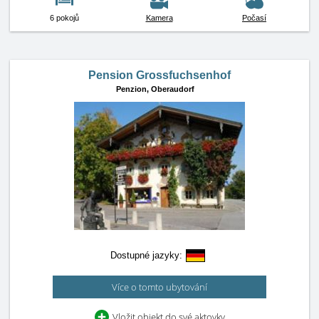
6 pokojů
Kamera
Počasí
Pension Grossfuchsenhof
Penzion,
Oberaudorf
Dostupné jazyky:
Více o tomto ubytování
Vložit objekt do své aktovky