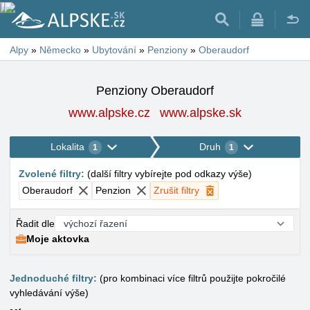
Alpy
»
Německo
»
Ubytování
»
Penziony
»
Oberaudorf
Penziony Oberaudorf
www.alpske.cz
www.alpske.sk
Lokalita
Druh
1
1
Zvolené filtry
:
(
další filtry vybírejte pod odkazy výše
)
Oberaudorf
Penzion
Zrušit filtry
Řadit dle
Moje aktovka
Jednoduché filtry:
(pro kombinaci více filtrů použijte pokročilé
vyhledávání výše)