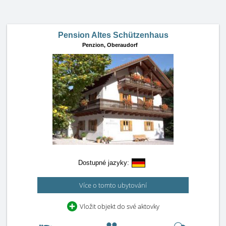
Pension Altes Schützenhaus
Penzion,
Oberaudorf
Dostupné jazyky:
Více o tomto ubytování
Vložit objekt do své aktovky