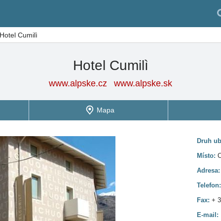
Hotel Cumilì
Hotel Cumilì
www.alpske.cz
www.alpske.sk
Mapa
Druh ub
Místo:
C
Adresa
Telefon
Fax:
+ 3
E-mail: