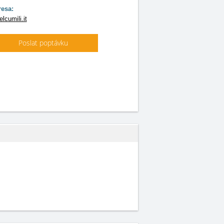
esa:
lcumili.it
Poslat poptávku