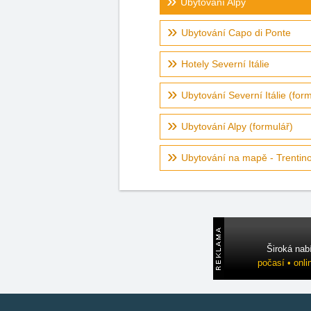
Ubytování Alpy
Ubytování Capo di Ponte
Hotely Severní Itálie
Ubytování Severní Itálie (form
Ubytování Alpy (formulář)
Ubytování na mapě - Trentino,
Široká nab
počasí • onli