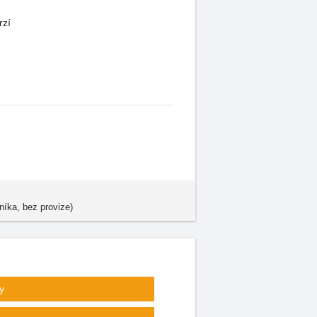
rzí
níka, bez provize)
y