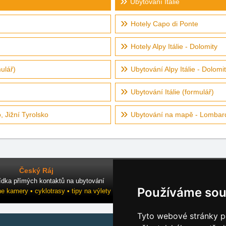
Ubytování Itálie
Hotely Capo di Ponte
Hotely Alpy Itálie - Dolomity
ulář)
Ubytování Alpy Itálie - Dolomi
Ubytování Itálie (formulář)
 Jižní Tyrolsko
Ubytování na mapě - Lombar
Český Ráj
ídka přímých kontaktů na ubytování
Používáme sou
ne kamery • cyklotrasy • tipy na výlety
Tyto webové stránky po