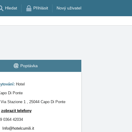
Hledat
Přihlásit
Nový uživatel
Poptávka
ytování:
Hotel
apo Di Ponte
:
Via Stazione 1 , 25044 Capo Di Ponte
:
zobrazit telefony
9 0364 42034
Info@hotelcumili.it