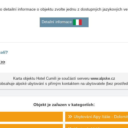
o detailní informace o objektu zvolte jednu z dostupných jazykových ve
Detailní informace
kolí?
 >>
Karta objektu Hotel Cumilì je součástí serveru
www.alpske.cz
obsahuje alpské ubytování s přímým kontaktem na ubytovatele (bez prostřed
Objekt je zařazen v kategoriích:
Ubytování Alpy Itálie - Dolomit