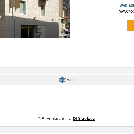
Web adr
www.hote
Wi-Fi
TIP:
venkovní hra
Offtrack.cz